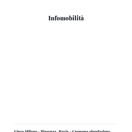
Infomobilità
Linea Milano - Piacenza/ Pavia - Cremona circolazione
ferroviaria tornata regolare in prossimità di