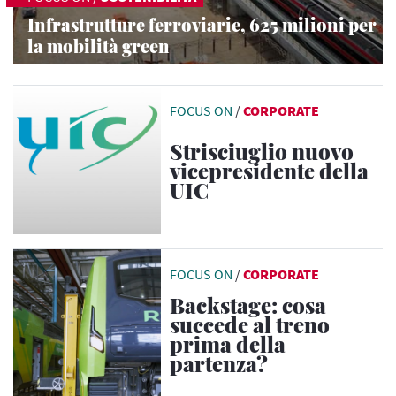
Infrastrutture ferroviarie, 625 milioni per
la mobilità green
FOCUS ON
/
CORPORATE
Strisciuglio nuovo
vicepresidente della
UIC
FOCUS ON
/
CORPORATE
Backstage: cosa
succede al treno
prima della
partenza?