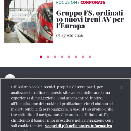
FOCUS ON
/
CORPORATE
Gruppo FS, ordinati
19 nuovi treni AV per
l’Europa
07 agosto 2026
Utilizziamo cookie tecnici, propri o di terze parti, per
La testata online del Gruppo FS Italiane
analizzare il traffico su questo sito web e migliorare la tua
esperienza di navigazione. Puoi acconsentire, inoltre,
Social
all’installazione dei cookie di profilazione, che ci aiutano ad
inviarti pubblicità personalizzata in base al tuo profilo e alle
tue abitudini di navigazione. Cliccando su “Rifiuta tutti” o
chiudendo il banner puoi procedere nella navigazione con i
soli cookie tecnici.
Scopri di più nella nostra Informativa
Se vuoi contattarci o avere altre informazioni