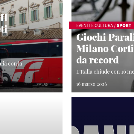
Il
ti
EVENTI E CULTURA
/
SPORT
Giochi Paral
Milano Cort
da record
lia con la
L’Italia chiude con 16 m
16 marzo 2026