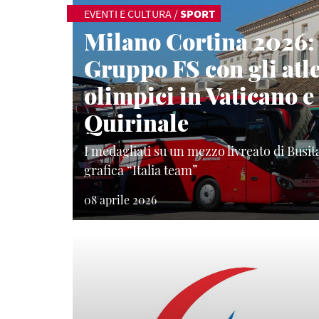
EVENTI E CULTURA
/
SPORT
Milano Cortina 2026: 
Gruppo FS con gli atle
olimpici in Vaticano e
Quirinale
I medagliati su un mezzo livreato di Busita
grafica “Italia team”
08 aprile 2026