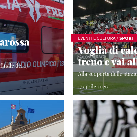
iarossa
EVENTI E CULTURA
/
SPORT
Voglia di cal
treno e vai al
finale del 13
Alla scoperta delle stazi
17 aprile 2026