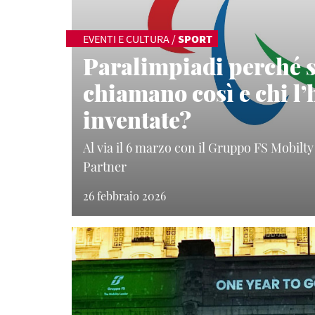
EVENTI E CULTURA
/
SPORT
Paralimpiadi perché s
chiamano così e chi l’
inventate?
Al via il 6 marzo con il Gruppo FS Mobil
Partner
26 febbraio 2026