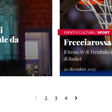
i
EVENTI E CULTURA
/
SPORT
de da
Frecciarossa
Il treno AV di Trenitalia
di Basket
20 dicembre 2025
1
2
3
4