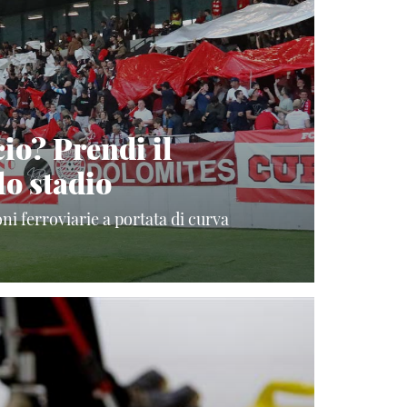
cio? Prendi il
lo stadio
oni ferroviarie a portata di curva