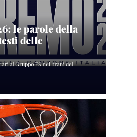
: le parole della
testi delle
cari al Gruppo FS nei brani del