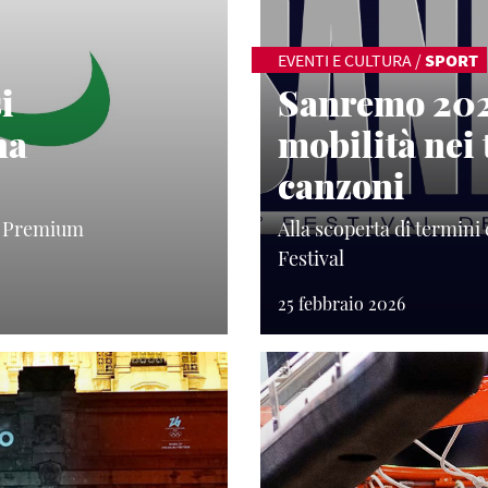
EVENTI E CULTURA
/
SPORT
i
Sanremo 2026
ha
mobilità nei 
canzoni
ty Premium
Alla scoperta di termini 
Festival
25 febbraio 2026