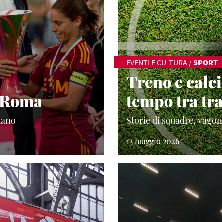
EVENTI E CULTURA
/
SPORT
Treno e calci
a Roma
tempo tra tra
liano
Storie di squadre, vagoni 
13 maggio 2026