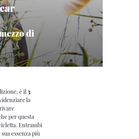
scar
 mezzo di
izione, è il
3
videnziare la
rivare
nche per questa
cicletta. Entrambi
a sua essenza più