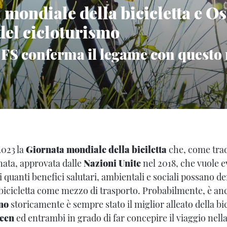
 mondiale della bicicletta e O
 del cicloturismo
 FS conferma il legame con questo
2023 la
Giornata mondiale della biciletta
che, come trad
nata, approvata dalle
Nazioni Unite
nel 2018, che vuole e
 quanti benefici salutari, ambientali e sociali possano de
la bicicletta come mezzo di trasporto. Probabilmente, è a
eno
storicamente è sempre stato il miglior alleato della bi
reen
ed entrambi in grado di far concepire il viaggio nell