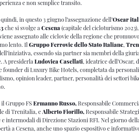
erienza e non semplice transito.
quindi, in questo 3 giugno l’assegnazione dell’
Oscar ital
23
che si svolge a
Cesena
(capitale del cicloturismo 2023)
viene assegnato alle ciclovie della regione che promuovo
ismo lento. Il
Gruppo Ferrovie dello Stato Italiane
,
Tren
ell’iniziativa, essendo sia partner sia membri della giuri
e. A presiderla
Ludovica Casellati
, ideatrice dell’Oscar, d
e founder di Luxury Bike Hotels, completata da personalit
ismo, opinion leader, partner, personalità dei settori bik
mo.
 il Gruppo FS
Ermanno Russo,
Responsabile Commercia
e di Trenitalia, e
Alberto Fiorillo,
Responsabile Strategi
e e intermodali di Direzione Stazioni RFI. Nel giorno del
ibertà a Cesena, anche uno spazio espositivo e informativ