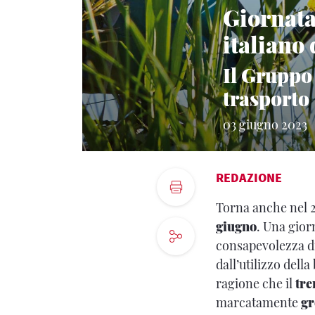
Giornata
italiano
Il Gruppo
trasporto
03 giugno 2023
REDAZIONE
Torna anche nel 
giugno
. Una gior
consapevolezza di
dall’utilizzo del
ragione che il
tr
marcatamente
g