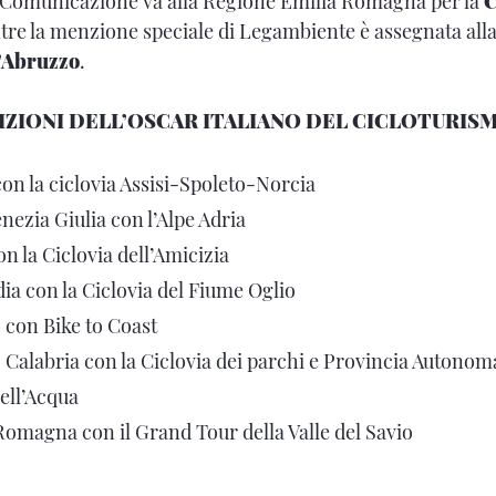
Comunicazione va alla Regione Emilia Romagna per la
C
tre la menzione speciale di Legambiente è assegnata al
’Abruzzo
.
IZIONI DELL’OSCAR ITALIANO DEL CICLOTURIS
on la ciclovia Assisi-Spoleto-Norcia
nezia Giulia con l’Alpe Adria
n la Ciclovia dell’Amicizia
a con la Ciclovia del Fiume Oglio
con Bike to Coast
 Calabria con la Ciclovia dei parchi e Provincia Autonoma
ell’Acqua
omagna con il Grand Tour della Valle del Savio