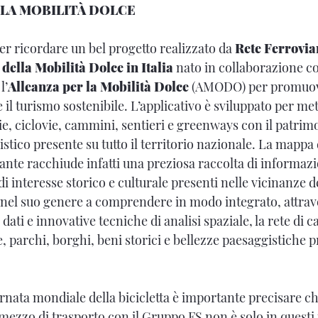
LLA MOBILITÀ DOLCE
r ricordare un bel progetto realizzato da
Rete Ferrovia
 della Mobilità Dolce in Italia
nato in collaborazione co
l’
Alleanza per la Mobilità Dolce
(AMODO) per promuove
 il turismo sostenibile. L’applicativo è sviluppato per me
ie, ciclovie, cammini, sentieri e greenways con il patrim
listico presente su tutto il territorio nazionale. La mappa 
tlante racchiude infatti una preziosa raccolta di informazio
 di interesse storico e culturale presenti nelle vicinanze de
nel suo genere a comprendere in modo integrato, attrav
 dati e innovative tecniche di analisi spaziale, la rete di 
e, parchi, borghi, beni storici e bellezze paesaggistiche pr
rnata mondiale della bicicletta è importante precisare ch
mezzo di trasporto con il Gruppo FS non è solo in quest