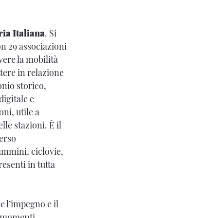
ria Italiana
. Si
n 29 associazioni
re la mobilità
ttere in relazione
onio storico,
digitale e
ni, utile a
lle stazioni. È il
erso
cammini, ciclovie,
esenti in tutta
e l’impegno e il
i momenti