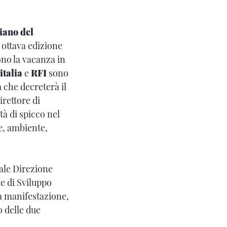
iano del
, ottava edizione
no la vacanza in
italia
e
RFI
sono
a che decreterà il
irettore di
à di spicco nel
e, ambiente,
le Direzione
e di Sviluppo
la manifestazione,
o delle due