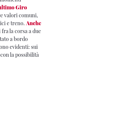
ultimo Giro
re valori comuni,
ici e treno.
Anche
fra la corsa a due
itato a bordo
sono evidenti: sui
con la possibilità