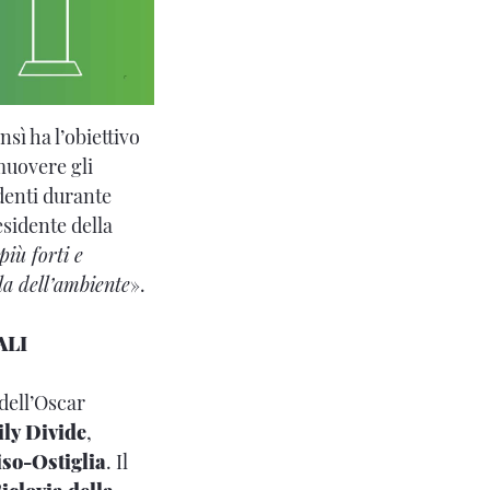
sì ha l’obiettivo
muovere gli
denti durante
sidente della
più forti e
la dell’ambiente
».
ALI
 dell’Oscar
ily Divide
,
iso-Ostiglia
. Il