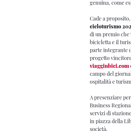
genuina, come esp
Cade a proposito, 
cicloturismo 20
di un premio che 
bicicletta e il tur
parte integrante d
progetto vincitor
viagginbici.com
campo del giornal
ospitalità e turis
A presenziare per
Business Regional
servizi di stazion
in piazza della L
società.