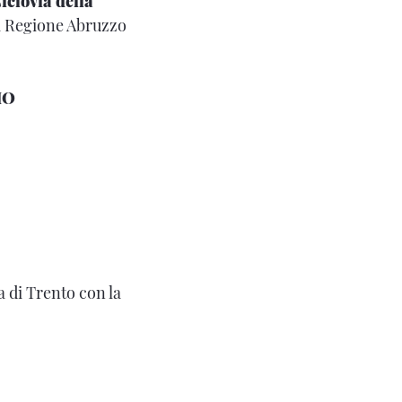
iclovia della
la Regione Abruzzo
MO
 di Trento con la