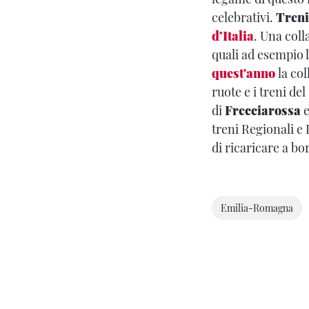
celebrativi.
Treni
d’Italia
. Una coll
quali ad esempio l
quest'anno
la col
ruote e i treni de
di
Frecciarossa
treni Regionali e 
di ricaricare a bo
Emilia-Romagna