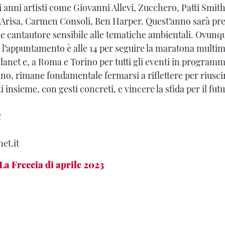
li anni artisti come Giovanni Allevi, Zucchero, Patti Smith
Arisa, Carmen Consoli, Ben Harper. Quest’anno sarà pr
ne cantautore sensibile alle tematiche ambientali. Ovunque
le l’appuntamento è alle 14 per seguire la maratona multi
et e, a Roma e Torino per tutti gli eventi in programm
anno, rimane fondamentale fermarsi a riflettere per riusci
ti insieme, con gesti concreti, e vincere la sfida per il fut
g
et.it
La Freccia di aprile 2023