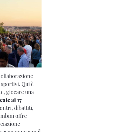
 collaborazione
sportivi. Qui è
ete, giocare una
cate ai 17
ntri, dibattiti,
ambini offre
ociazione
prevenzione con il