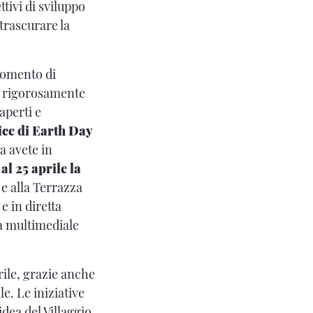
ttivi di sviluppo
trascurare la
momento di
te rigorosamente
aperti e
ice di Earth Day
a avete in
 al 25 aprile la
 e alla Terrazza
e in diretta
na multimediale
prile, grazie anche
e. Le iniziative
idea del Villaggio