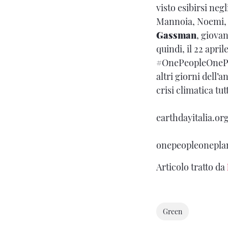
visto esibirsi neg
Mannoia, Noemi, 
Gassman
, giova
quindi, il 22 apri
#OnePeopleOnePlan
altri giorni dell’
crisi climatica tut
earthdayitalia.or
onepeopleoneplan
Articolo tratto da
Green