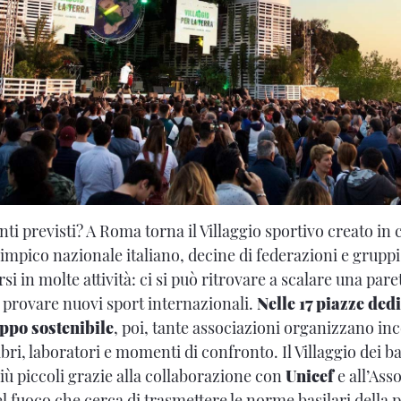
nti previsti? A Roma torna il Villaggio sportivo creato in
impico nazionale italiano, decine di federazioni e gruppi 
si in molte attività: ci si può ritrovare a scalare una par
o provare nuovi sport internazionali.
Nelle 17 piazze dedi
uppo sostenibile
, poi, tante associazioni organizzano inco
ibri, laboratori e momenti di confronto. Il Villaggio dei b
iù piccoli grazie alla collaborazione con
Unicef
e all’Ass
el fuoco che cerca di trasmettere le norme basilari della 