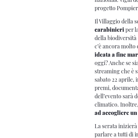
progetto Pompier
Il Villaggio della 
carabinieri
per l
della biodiversità 
c’è ancora molto
ideata a fine ma
oggi? Anche se si
streaming che è st
sabato 22 aprile, 
premi, documentar
dell’evento sarà d
climatico. Inoltre,
ad accogliere un
La serata inizier
parlare a tutti di