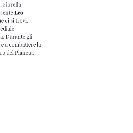
, Fiorella
esente
Leo
 ci si trovi,
mediale
a. Durante gli
re a combattere la
uro del Pianeta.