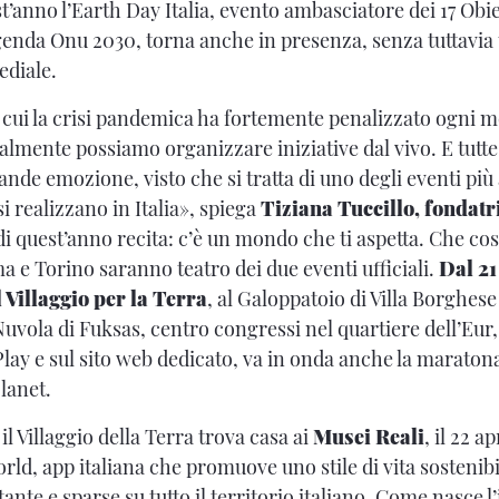
t’anno l’Earth Day Italia, evento ambasciatore dei 17 Obie
Agenda Onu 2030, torna anche in presenza, senza tuttavia 
ediale.
 cui la crisi pandemica ha fortemente penalizzato ogni 
almente possiamo organizzare iniziative dal vivo. E tut
ande emozione, visto che si tratta di uno degli eventi più 
i realizzano in Italia», spiega
Tiziana Tuccillo, fondatr
di quest’anno recita: c’è un mondo che ti aspetta. Che cos
 Torino saranno teatro dei due eventi ufficiali.
Dal 21
l Villaggio per la Terra
, al Galoppatoio di Villa Borghese
Nuvola di Fuksas, centro congressi nel quartiere dell’Eur, 
lay e sul sito web dedicato, va in onda anche la marato
lanet.
 il Villaggio della Terra trova casa ai
Musei Reali
, il 22 a
rld, app italiana che promuove uno stile di vita sostenibil
ante e sparse su tutto il territorio italiano. Come nasce l’