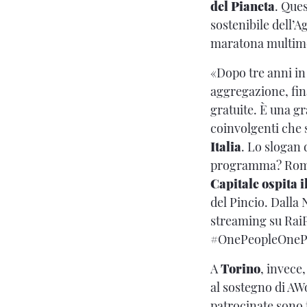
del Pianeta
. Ques
sostenibile dell’
maratona multim
«Dopo tre anni in
aggregazione, fin
gratuite. È una gr
coinvolgenti che s
Italia
. Lo slogan 
programma? Roma e
Capitale ospita i
del Pincio. Dalla 
streaming su RaiP
#OnePeopleOneP
A
Torino
, invece,
al sostegno di AWo
patrocinate sono t