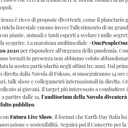
opoli.
scienza è ricco di proposte divertenti, come il planetario g
a tutela forestale curano invece l’allestimento di un gra
con piante, animali e tanti esperti a svelare i mille segret
 da scoprire. La maratona multimediale
#OnePeopleOneP
rzo 2020
per rispondere all’urgenza della pandemia. Com
amo tornati in presenza non abbiamo voluto abbandonare
ata la nostra particolarità negli ultimi tre anni. Dal pri
in diretta dalla Nuvola di Fuksas, si susseguiranno 14 ore d
i, talk show e collegamenti internazionali in diretta. G
edicato ai giovani, il target più interessato a combatter
 a partire dalle 19,
l’auditorium della Nuvola diventerà
 folto pubblico
.
à con
Futura Live Show
, il format che Earth Day Italia ha
 innovazione e sostenibilità. Seguirà poi il Concerto per la