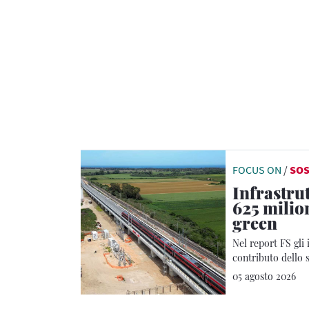
FOCUS ON
/
SOS
Infrastrut
625 milion
green
Nel report FS gli 
contributo dello s
tonnellate di CO₂
05 agosto 2026