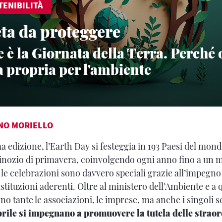
TENIBILITÀ
ta da proteggere
le è la Giornata della Terra. Perch
a propria per l'ambiente
NO MORIELLO
a edizione, l’Earth Day si festeggia in 193 Paesi del mon
inozio di primavera, coinvolgendo ogni anno fino a un m
, le celebrazioni sono davvero speciali grazie all’impegno 
stituzioni aderenti. Oltre al ministero dell’Ambiente e a 
ono tante le associazioni, le imprese, ma anche i singoli sc
aprile si impegnano a promuovere la tutela delle straor