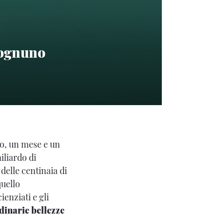
é ognuno
do, un mese e un
iliardo di
delle centinaia di
quello
ienziati e gli
dinarie bellezze