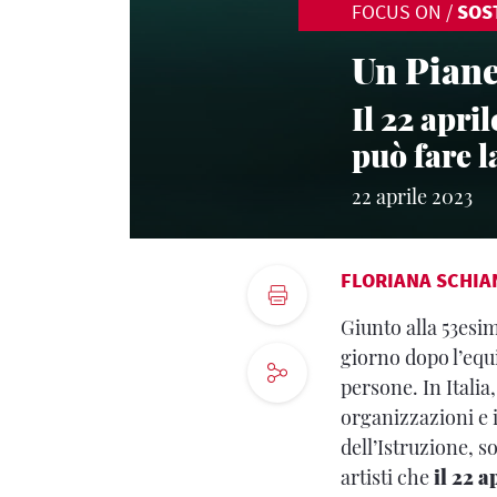
FOCUS ON
/
SOS
Un Piane
Il 22 apri
può fare l
22 aprile 2023
FLORIANA SCHIA
Giunto alla 53esim
giorno dopo l’equ
persone. In Italia
organizzazioni e i
dell’Istruzione, s
artisti che
il 22 