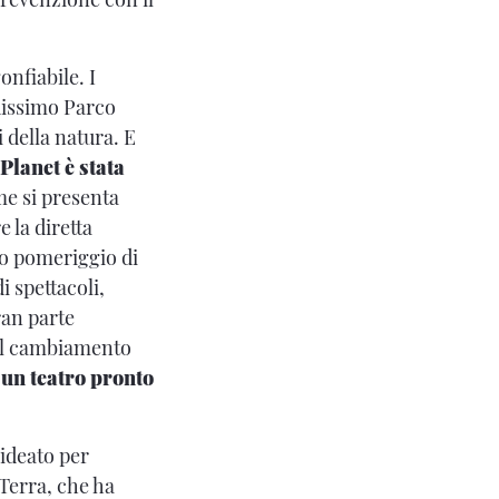
onfiabile. I
ndissimo Parco
i della natura. E
lanet è stata
e si presenta
 la diretta
mo pomeriggio di
i spettacoli,
ran parte
e il cambiamento
 un teatro pronto
 ideato per
 Terra, che ha