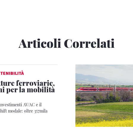
Articoli Correlati
TENIBILITÀ
ture ferroviarie,
i per la mobilità
investimenti AV/AC e il
hift modale: oltre 357mila
e evitate