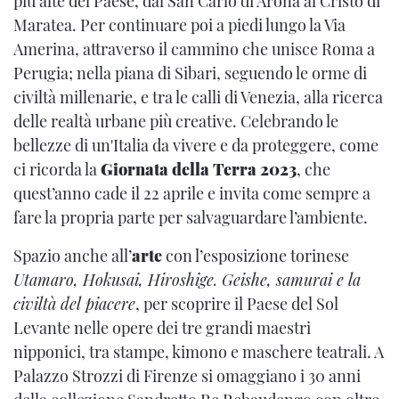
più alte del Paese, dal San Carlo di Arona al Cristo di
Maratea. Per continuare poi a piedi lungo la Via
Amerina, attraverso il cammino che unisce Roma a
Perugia; nella piana di Sibari, seguendo le orme di
civiltà millenarie, e tra le calli di Venezia, alla ricerca
delle realtà urbane più creative. Celebrando le
bellezze di un'Italia da vivere e da proteggere, come
ci ricorda la
Giornata della Terra 2023
, che
quest’anno cade il 22 aprile e invita come sempre a
fare la propria parte per salvaguardare l’ambiente.
Spazio anche all’
arte
con l’esposizione torinese
Utamaro, Hokusai, Hiroshige. Geishe, samurai e la
civiltà del piacere
, per scoprire il Paese del Sol
Levante nelle opere dei tre grandi maestri
nipponici, tra stampe, kimono e maschere teatrali. A
Palazzo Strozzi di Firenze si omaggiano i 30 anni