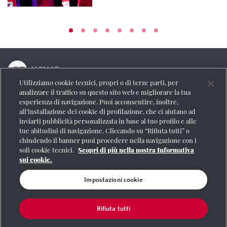
Utilizziamo cookie tecnici, propri o di terze parti, per
La testata online del Gruppo FS Italiane
analizzare il traffico su questo sito web e migliorare la tua
esperienza di navigazione. Puoi acconsentire, inoltre,
Social
all’installazione dei cookie di profilazione, che ci aiutano ad
inviarti pubblicità personalizzata in base al tuo profilo e alle
tue abitudini di navigazione. Cliccando su “Rifiuta tutti” o
chiudendo il banner puoi procedere nella navigazione con i
soli cookie tecnici.
Scopri di più nella nostra Informativa
Se vuoi contattarci o avere altre informazioni
sui cookie.
CONTATTI
Impostazioni cookie
Rifiuta tutti
Registrazione Tribunale di Roma n° 204/2009
|
Aut. SIAE 1312/I/1382-Lic.
Società Consortile Fonografici 577/08
|
© Gruppo FS Italiane 2020
|
Mappa del