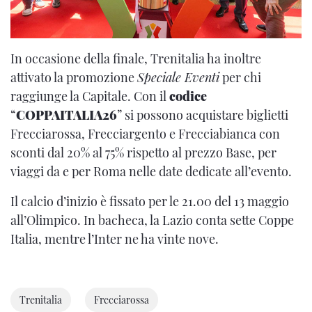
In occasione della finale, Trenitalia ha inoltre
attivato la promozione
Speciale Eventi
per chi
raggiunge la Capitale. Con il
codice
“
COPPAITALIA26
” si possono acquistare biglietti
Frecciarossa, Frecciargento e Frecciabianca con
sconti dal 20% al 75% rispetto al prezzo Base, per
viaggi da e per Roma nelle date dedicate all’evento.
Il calcio d’inizio è fissato per le 21.00 del 13 maggio
all’Olimpico. In bacheca, la Lazio conta sette Coppe
Italia, mentre l’Inter ne ha vinte nove.
Trenitalia
Frecciarossa