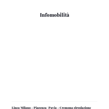
Infomobilità
Linea Milano - Piacenza/ Pavia - Cremona circolazione
ferroviaria tornata regolare in prossimità di