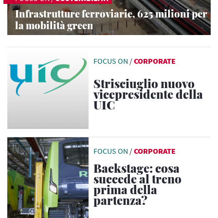
Infrastrutture ferroviarie, 625 milioni per
la mobilità green
FOCUS ON
/
CORPORATE
Strisciuglio nuovo
vicepresidente della
UIC
FOCUS ON
/
CORPORATE
Backstage: cosa
succede al treno
prima della
partenza?