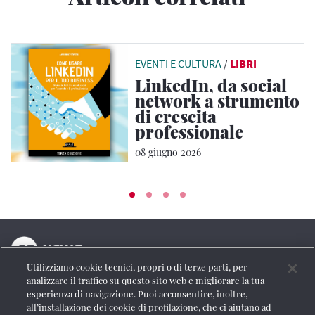
EVENTI E CULTURA
/
LIBRI
LinkedIn, da social
network a strumento
di crescita
professionale
08 giugno 2026
Utilizziamo cookie tecnici, propri o di terze parti, per
La testata online del Gruppo FS Italiane
analizzare il traffico su questo sito web e migliorare la tua
esperienza di navigazione. Puoi acconsentire, inoltre,
Social
all’installazione dei cookie di profilazione, che ci aiutano ad