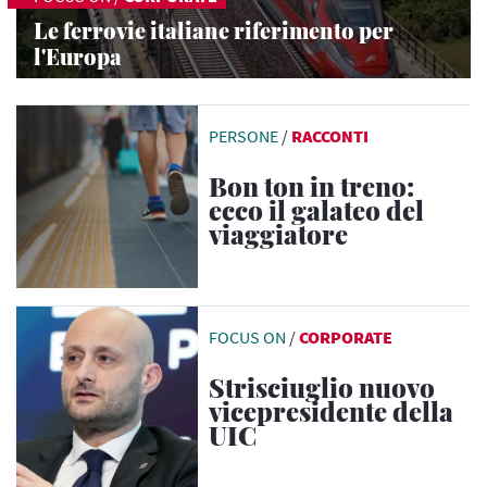
Le ferrovie italiane riferimento per
l'Europa
PERSONE
/
RACCONTI
Bon ton in treno:
ecco il galateo del
viaggiatore
FOCUS ON
/
CORPORATE
Strisciuglio nuovo
vicepresidente della
UIC