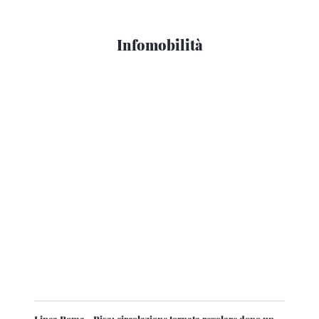
Infomobilità
Linea Roma - Pisa: circolazione tornata regolare dopo un