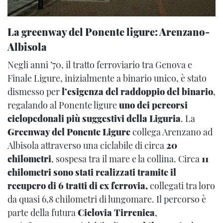
La greenway del Ponente ligure: Arenzano-
Albisola
Negli anni ’70, il tratto ferroviario tra Genova e
Finale Ligure, inizialmente a binario unico, è stato
dismesso per
l’esigenza del raddoppio del binario
,
regalando al Ponente ligure
uno dei percorsi
ciclopedonali più suggestivi della Liguria
. La
Greenway del Ponente Ligure
collega Arenzano ad
Albisola attraverso una ciclabile di circa
20
chilometri
, sospesa tra il mare e la collina. Circa
11
chilometri sono stati realizzati tramite il
recupero di 6 tratti di ex ferrovia,
collegati tra loro
da quasi 6,8 chilometri di lungomare. Il percorso è
parte della futura
Ciclovia Tirrenica
,