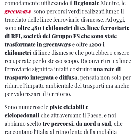
comodamente utilizzando il
Regionale
.Mentre, le
greenways
sono percorsi verdi realizzati lungo il
tracciato delle linee ferroviarie dismesse. Ad oggi,
sono
oltre 480 i chilometri di ex linee ferroviarie
di RFI, società del Gruppo FS che sono state
trasformate in greenways
e oltre
1200 i
chilometri
di linee dismesse che potrebbero essere
recuperate per lo stesso scopo. Riconvertire ex linee
ferroviarie significa infatti costruire
una rete di
trasporto integrata e diffusa
, pensata non solo per
ridurre l’impatto ambientale dei trasporti ma anche
per valorizzare il territorio.
Sono numerose le
piste ciclabili e
ciclopedonali
che attraversano il Paese, e noi
abbiamo scelto
tre percorsi, da nord a sud
, che
raccontano l’Italia al ritmo lento della mobilità