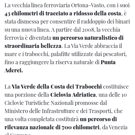
La vecchia linea ferroviaria Ortona-Vasto, con i suoi
43 chilometri di tracciato a ridosso della costa
, è
stata dismessa per consentire il raddoppio dei binari
su una nuova linea. A partire dal 2008, la vecchia
ferrovia è diventata
un percorso naturalistico di
straordinaria bellezza
. La Via Verde abbraccia il
mare e i trabocchi, palafitte utilizzate dai pescatori,
fino a raggiungere la riserva naturale di
Punta
Aderci.
La
Via Verde della Costa dei Trabocchi
costituisce
una porzione della
Ciclovia Adriatica
, una delle 10
Ciclovie Turistiche Nazionali promosse dal
Ministero delle Infrastrutture e dei Trasporti, che
una volta completata costituirà
un percorso di
rilevanza nazionale di 700 chilometri
, da Venezia