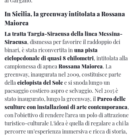
al Gargano.
In Sicilia, la greenway intitolata a Rossana
Maiorca
La tratta Targia-Siracusa della linea Messina-
Siracusa
, dismessa per favorire il raddoppio dei
binari, è stata riconvertita in
una pista
ciclopedonale di quasi 8 chilometri
, intitolata alla
campionessa di apnea
Rossana Maiorca
. La
greenway, inaugurata nel 2009, costituisce parte
della
ciclopista del Sole
e si snoda lungo un
paesaggio costiero aspro e selvaggio. Nel 2015 è
stato inaugurato, lungo la greenway, il
Parco delle
sculture con installazioni di arte contemporanea
,
con l’obiettivo di rendere l’area un polo di attrazione
turistico-culturale L'idea è quella di regalare a chi la
percorre un’esperienza immersiva e ricca di storia,