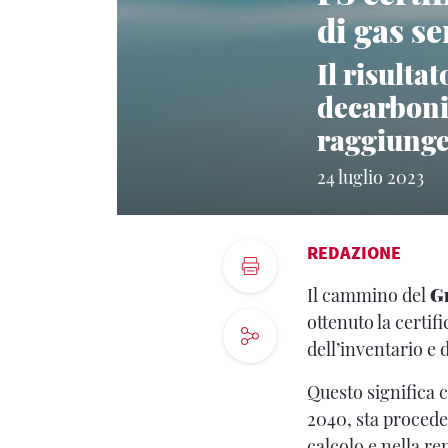
di gas se
Il risulta
decarboni
raggiunger
24 luglio 2023
REDAZIONE
Il cammino del
G
ottenuto la certifi
dell’inventario e
Questo significa c
2040, sta proceden
calcolo e nella re