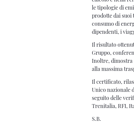
le tipologie di em
prodotte dai suoi 
consumo di energia
dipendenti, i viagg
Il risultato ottenu
Gruppo, conferend
Inoltre, dimostra 
alla massima trasp
Il certificato, ri
Unico nazionale d
seguito delle veri
Trenitalia, RFI, It
S.B.