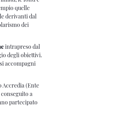
sempio quelle
le derivanti dal
olarismo dei
ne
intrapreso dal
 degli obiettivi.
à si accompagni
so Accredia (Ente
o conseguito a
anno partecipato