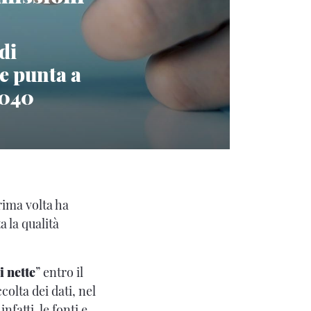
di
e punta a
2040
rima volta ha
 la qualità
i nette
” entro il
olta dei dati, nel
fatti, le fonti e