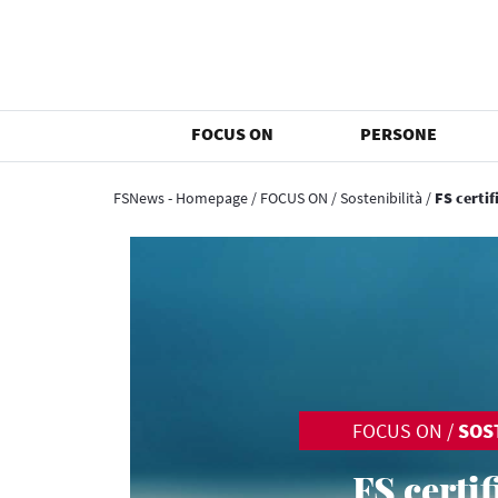
FOCUS ON
PERSONE
FSNews - Homepage
/
FOCUS ON
/
Sostenibilità
/
FS certif
FOCUS ON
/
SOS
FS certif