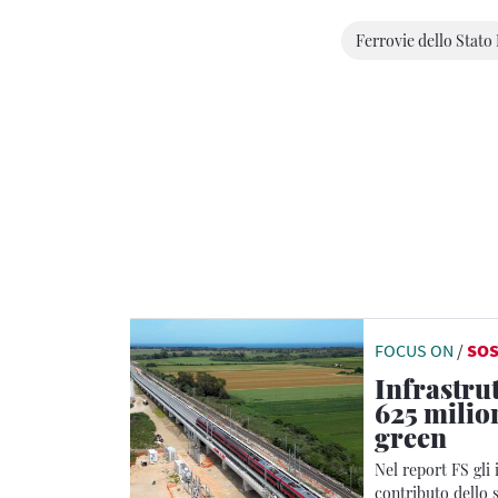
Ferrovie dello Stato 
FOCUS ON
/
SOS
Infrastrut
625 milion
green
Nel report FS gli 
contributo dello s