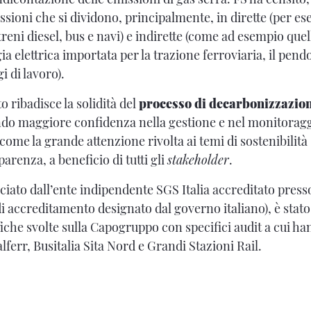
issioni che si dividono, principalmente, in dirette (per e
treni diesel, bus e navi) e indirette (come ad esempio quel
 elettrica importata per la trazione ferroviaria, il pend
i di lavoro).
to ribadisce la solidità del
processo di decarbonizzazio
o maggiore confidenza nella gestione e nel monitoraggio
come la grande attenzione rivolta ai temi di sostenibilit
arenza, a beneficio di tutti gli
stakeholder
.
lasciato dall’ente indipendente SGS Italia accreditato pres
i accreditamento designato dal governo italiano), è stat
fiche svolte sulla Capogruppo con specifici audit a cui h
alferr, Busitalia Sita Nord e Grandi Stazioni Rail.