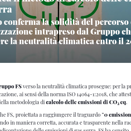
rra
to conferma la solidità del percorso 
zzazione intrapreso dal Gruppo ch
e la neutralità climatica entro il 
ruppo FS
verso la neutralità climatica prosegue: per la p
cazione, ai sensi
della norma ISO 14064-1:2018, che attesta
 della metodologia di
calcolo delle emissioni di CO
eq
.
2
he FS, proiettata a raggiungere il traguardo “
0 emission
do in maniera corretta, accurata e trasparente nella racc
ndicontazione delle emissioni di gas serra. FS ha censito, in