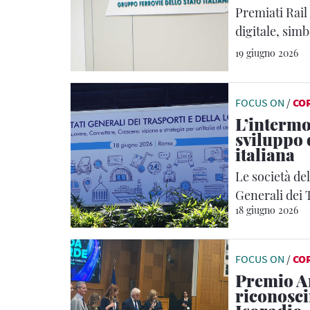
Premiati Rail 
digitale, simb
nell’ingegner
19 giugno 2026
Gruppo FS
FOCUS ON
/
CO
L’intermo
sviluppo 
italiana
Le società del
Generali dei 
18 giugno 2026
FOCUS ON
/
CO
Premio A
riconosci