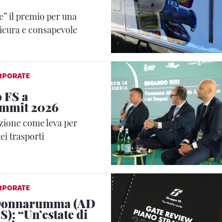
” il premio per una
sicura e consapevole
RPORATE
 FS a
mmit 2026
azione come leva per
ei trasporti
RPORATE
 Donnarumma (AD
): “Un’estate di