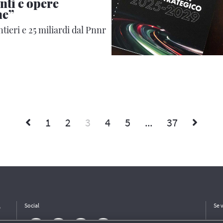
nti e opere
he”
tieri e 25 miliardi dal Pnnr
1
2
3
4
5
...
37
e
Social
Se 