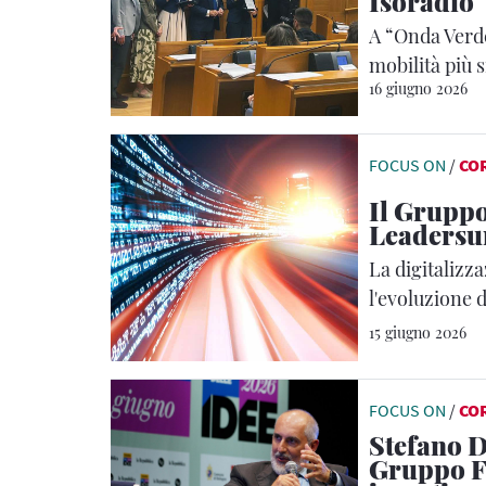
Isoradio
A “Onda Verde
mobilità più 
16 giugno 2026
FOCUS ON
/
CO
Il Gruppo
Leadersu
La digitalizz
l'evoluzione d
15 giugno 2026
FOCUS ON
/
CO
Stefano
Gruppo FS