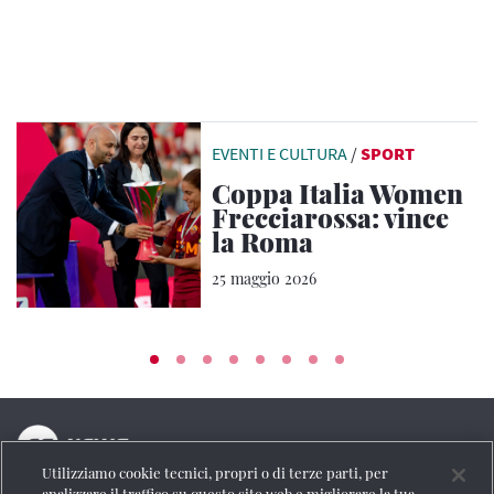
EVENTI E CULTURA
/
SPORT
Coppa Italia Women
Frecciarossa: vince
la Roma
25 maggio 2026
Utilizziamo cookie tecnici, propri o di terze parti, per
La testata online del Gruppo FS Italiane
analizzare il traffico su questo sito web e migliorare la tua