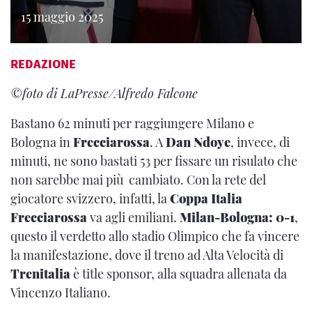
15 maggio 2025
REDAZIONE
©️foto di LaPresse/Alfredo Falcone
Bastano 62 minuti per raggiungere Milano e
Bologna in
Frecciarossa
. A
Dan Ndoye
, invece, di
minuti, ne sono bastati 53 per fissare un risulato che
non sarebbe mai più cambiato. Con la rete del
giocatore svizzero, infatti, la
Coppa Italia
Frecciarossa
va agli emiliani.
Milan-Bologna: 0-1
,
questo il verdetto allo stadio Olimpico che fa vincere
la manifestazione, dove il treno ad Alta Velocità di
Trenitalia
è title sponsor, alla squadra allenata da
Vincenzo Italiano.