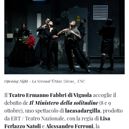
Opening Night - La Veronal ©May Zircus_TNC
Il
Teatro Ermanno Fabbri di Vignola
accoglie il
debutto de
Il Ministero della solitudine
(8 e 9
ottobre), uno spettacolo di
lacasadargilla
, prodotto
da ERT / Teatro Nazionale, con la regia di
Lisa
Ferlazzo Natoli
e
Alessandro Ferroni
, la