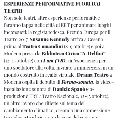
ESPERIENZE PERFORMATIVE FUORI DAI
TEATRI
Non solo teatri, altre esperienze performative
faranno tappa nelle città di ERT per animare luoghi
inconsueti: la regista tedesca, Premio Europa per il
Teatro 2017,
Susanne Kennedy
arriva a Cesena
prima al
Teatro Comandini
(8-9 ottobre) e poi a
Modena presso la
Biblioteca Civica “A. Delfini”
(12-15 ottobre) con
I am (VR)
,
un’esperienza per
uno spettatore alla volta, invitato a immergersi in un
mondo costruito in realtà virtuale.
Drama Teatro
a
Modena ospita il debutto di
Forma-sonata
,
la video-
installazione sonora di
Daniele Spanò
(co-
produzione ERT / Teatro Nazionale, 12-15 ottobre),
un altro lavoro che riflette sul tema del
cambiamento climatico, creando una connessione
tra videoarte e lirica, con la voce del soprano