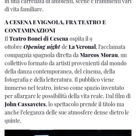
in una carrellata di ambienti, scene e frammenti vari
di vita familiare.
A CESENA E VIGNOLA, FRA TEATRO E
CONTAMINAZIONI
Il
Teatro Bonci di Cesena
ospita il 9
ottobre
Opening night
de
La Veronal
, l’acclamata
compagnia spagnola diretta da
Marcos Morau
, un
collettivo formato da artisti provenienti dal mondo
della danza contemporanea, del cinema, della
fotografia e della letteratura. Il pubblico viene
immerso nel teatro, inteso come spazio inventato
per allargare le possibilità della vita reale. Dal film di
John Cassavetes
, lo spettacolo prende il titolo ma
anche l’eleganza delle sue atmosfere dense dietro le
quinte.