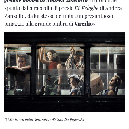
grande ombra di Andrea Zanzotto
:
il titolo trae
spunto dalla raccolta di poesie
IX Ecloghe
di Andrea
Zanzotto, da lui stesso definita «un presuntuoso
omaggio alla grande ombra di
Virgilio
».
Il Ministero della Solitudine ©Claudia Pajewski