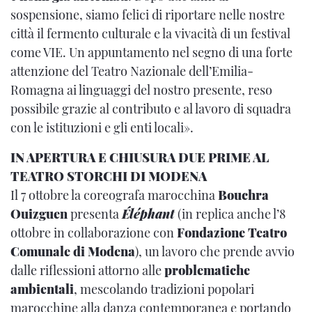
sospensione, siamo felici di riportare nelle nostre
città il fermento culturale e la vivacità di un festival
come VIE. Un appuntamento nel segno di una forte
attenzione del Teatro Nazionale dell’Emilia-
Romagna ai linguaggi del nostro presente, reso
possibile grazie al contributo e al lavoro di squadra
con le istituzioni e gli enti locali».
IN APERTURA E CHIUSURA DUE PRIME AL
TEATRO STORCHI DI MODENA
Il 7 ottobre la coreografa marocchina
Bouchra
Ouizguen
presenta
Éléphant
(in replica anche l’8
ottobre in collaborazione con
Fondazione Teatro
Comunale di Modena
), un lavoro che prende avvio
dalle riflessioni attorno alle
problematiche
ambientali
, mescolando tradizioni popolari
marocchine alla danza contemporanea e portando