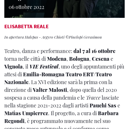
06 ottobre 2022
ELISABETTA REALE
In apertura Halepas - Argyro Chioti ©Pinelopi Gerasimou
Teatro, danza e performance:
dal 7 al 16 ottobre
torna nelle città di
Modena
,
Bologna
,
Cesena
e
Vignola
, il
VIE Festival
, uno degli appuntamenti più
attesi di
Emilia-Romagna Teatro ERT/Teatro
Nazionale
. La XVI edizione sarà la prima con la
direzione di
Valter Malosti
, dopo quella del 2020
sospesa a causa della pandemia e le
Tracce
lasciate
nella stagione 2021-2022 dagli artisti
Pauchi Sas
e
Matìas Umpierrez
. Il progetto, a cura di
Barbara
Regondi
, è programmato nuovamente nel suo
consueto mese autunnale e si conferma come