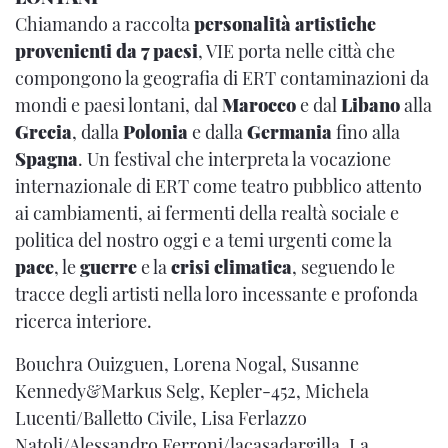
Chiamando a raccolta
personalità artistiche
provenienti da 7 paesi
, VIE porta nelle città che
compongono la geografia di ERT contaminazioni da
mondi e paesi lontani, dal
Marocco
e dal
Libano
alla
Grecia
, dalla
Polonia
e dalla
Germania
fino alla
Spagna
. Un festival che interpreta la vocazione
internazionale di ERT come teatro pubblico attento
ai cambiamenti, ai fermenti della realtà sociale e
politica del nostro oggi e a temi urgenti come la
pace
, le
guerre
e la
crisi climatica
, seguendo le
tracce degli artisti nella loro incessante e profonda
ricerca interiore.
Bouchra Ouizguen, Lorena Nogal, Susanne
Kennedy&Markus Selg, Kepler-452, Michela
Lucenti/Balletto Civile, Lisa Ferlazzo
Natoli/Alessandro Ferroni/lacasadargilla, La