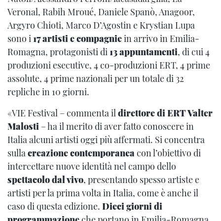
Veronal, Rabih Mroué, Daniele Spanò, Anagoor,
Argyro Chioti, Marco D’Agostin e Krystian Lupa
sono i
17 artisti e compagnie
in arrivo in Emilia-
Romagna, protagonisti di
13 appuntamenti
, di cui 4
produzioni esecutive, 4 co-produzioni ERT, 4 prime
assolute, 4 prime nazionali per un totale di 32
repliche in 10 giorni.
«VIE Festival – commenta il
direttore di ERT Valter
Malosti
– ha il merito di aver fatto conoscere in
Italia alcuni artisti oggi più affermati. Si concentra
sulla
creazione contemporanea
con l’obiettivo di
intercettare nuove identità nel campo dello
spettacolo dal vivo
, presentando spesso artiste e
artisti per la prima volta in Italia, come è anche il
caso di questa edizione.
Dieci giorni di
programmazione
che portano in Emilia-Romagna