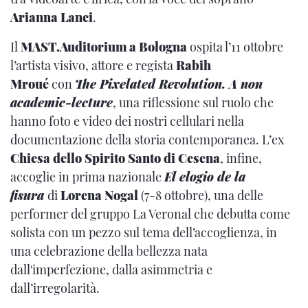
Arianna Lanci
.
Il
MAST.Auditorium a Bologna
ospita l’11 ottobre
l’artista visivo, attore e regista
Rabih
Mroué
con
The Pixelated Revolution. A non
academic-lecture
, una riflessione sul ruolo che
hanno foto e video dei nostri cellulari nella
documentazione della storia contemporanea. L’ex
Chiesa dello Spirito Santo di Cesena
, infine,
accoglie in prima nazionale
El elogio de la
fisura
di
Lorena Nogal
(7-8 ottobre), una delle
performer del gruppo La Veronal che debutta come
solista con un pezzo sul tema dell’accoglienza, in
una celebrazione della bellezza nata
dall'imperfezione, dalla asimmetria e
dall’irregolarità.