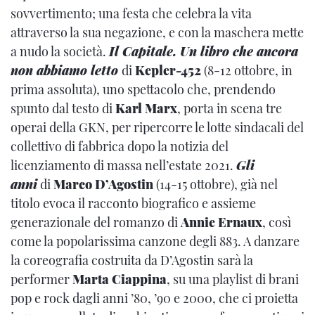
sovvertimento; una festa che celebra la vita
attraverso la sua negazione, e con la maschera mette
a nudo la società.
Il Capitale. Un libro che ancora
non abbiamo letto
di
Kepler-452
(8-12 ottobre, in
prima assoluta), uno spettacolo che, prendendo
spunto dal testo di
Karl Marx
, porta in scena tre
operai della GKN, per ripercorre le lotte sindacali del
collettivo di fabbrica dopo la notizia del
licenziamento di massa nell’estate 2021.
Gli
anni
di
Marco D’Agostin
(14-15 ottobre), già nel
titolo evoca il racconto biografico e assieme
generazionale del romanzo di
Annie Ernaux
, così
come la popolarissima canzone degli 883. A danzare
la coreografia costruita da D’Agostin sarà la
performer
Marta Ciappina
, su una playlist di brani
pop e rock dagli anni ’80, ’90 e 2000, che ci proietta