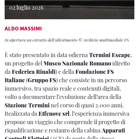
02 luglio 2026
ALDO MASSIMI
In apertura un estratto dell'allestimento © Archivio multimediale FS
È stato presentato in data odierna
Termini Escape
,
un progetto del
Museo Nazionale Romano
(diretto
da
Federica Rinaldi
) e della
Fondazione FS
Italiane
(
Gruppo FS
) che consiste in un percorso
immersivo, tra spazio reale e contenuti digitali,
volto a documentare l’evoluzione dell’area della
Stazione Termini
nel corso di quasi 2.000 anni.
Realizzata da
Effenove srl
, l’esperienza immersiva
propone un viaggio che comprende il progetto di
riqualificazione e restauro della cabina
Apparati
Centrali Elettrici
(ACE) da parte della stessa