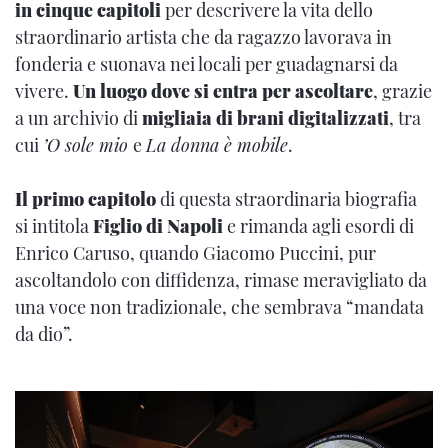
in cinque capitoli
per descrivere la vita dello
straordinario artista che da ragazzo lavorava in
fonderia e suonava nei locali per guadagnarsi da
vivere.
Un luogo dove si entra per ascoltare
, grazie
a un archivio di
migliaia di brani digitalizzati
, tra
cui
’O sole mio
e
La donna è mobile
.
Il primo capitolo
di questa straordinaria biografia
si intitola
Figlio di Napoli
e rimanda agli esordi di
Enrico Caruso, quando Giacomo Puccini, pur
ascoltandolo con diffidenza, rimase meravigliato da
una voce non tradizionale, che sembrava “mandata
da dio”.