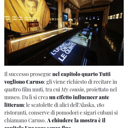
Il successo prosegue
nel capitolo quarto Tutti
vogliono Caruso
: gli viene richiesto di recitare in
quattro film muti, tra cui
My cousin
, proiettato nel
museo. Da lì si crea
un effetto influencer ante
litteram
: le scatolette di alici dell’Alaska, 180
ristoranti, conserve di pomodori e sigari cubani si
chiamano Caruso.
A chiudere la mostra è il