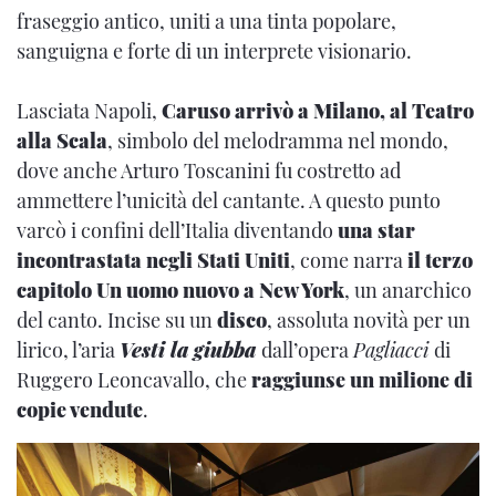
fraseggio antico, uniti a una tinta popolare,
sanguigna e forte di un interprete visionario.
Lasciata Napoli,
Caruso arrivò a Milano, al Teatro
alla Scala
, simbolo del melodramma nel mondo,
dove anche Arturo Toscanini fu costretto ad
ammettere l’unicità del cantante. A questo punto
varcò i confini dell’Italia diventando
una star
incontrastata negli Stati Uniti
, come narra
il terzo
capitolo Un uomo nuovo a New York
, un anarchico
del canto. Incise su un
disco
, assoluta novità per un
lirico, l’aria
Vesti la giubba
dall’opera
Pagliacci
di
Ruggero Leoncavallo, che
raggiunse un milione di
copie vendute
.