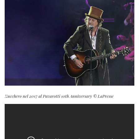
Zucchero nel 2017 al Pavarotti 10th Anniversary © LaPresse