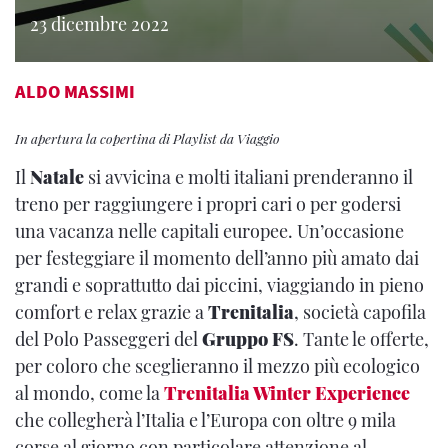
23 dicembre 2022
ALDO MASSIMI
In apertura la copertina di Playlist da Viaggio
Il
Natale
si avvicina e molti italiani prenderanno il
treno per raggiungere i propri cari o per godersi
una vacanza nelle capitali europee. Un’occasione
per festeggiare il momento dell’anno più amato dai
grandi e soprattutto dai piccini, viaggiando in pieno
comfort e relax grazie a
Trenitalia
, società capofila
del Polo Passeggeri del
Gruppo FS
. Tante le offerte,
per coloro che sceglieranno il mezzo più ecologico
al mondo, come la
Trenitalia Winter Experience
che collegherà l’Italia e l’Europa con oltre 9 mila
corse al giorno con particolare attenzione al