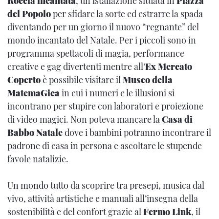
Roccia incantata
, un’istallazione situata
in
Piazza
del Popolo
per sfidare la sorte ed estrarre la spada
diventando per un giorno il nuovo “regnante” del
mondo incantato del Natale. Per i piccoli sono in
programma spettacoli di magia, performance
creative e gag divertenti mentre all’
Ex Mercato
Coperto
è possibile visitare il
Museo della
MatemaGica
in cui i numeri e le illusioni si
incontrano per stupire con laboratori e proiezione
di video magici. Non poteva mancare la
Casa di
Babbo Natale
dove i bambini potranno incontrare il
padrone di casa in persona e ascoltare le stupende
favole natalizie.
Un mondo tutto da scoprire tra presepi, musica dal
vivo, attività artistiche e manuali all’insegna della
sostenibilità e del confort grazie al
Fermo Link
, il