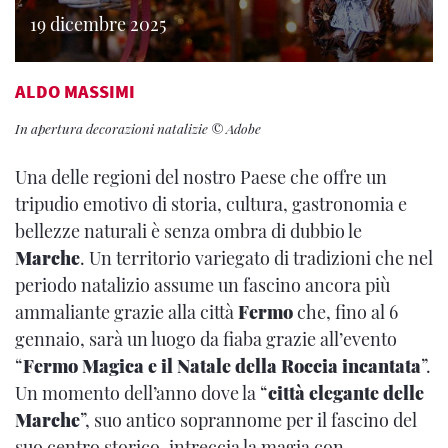
19 dicembre 2025
ALDO MASSIMI
In apertura decorazioni natalizie © Adobe
Una delle regioni del nostro Paese che offre un
tripudio emotivo di storia, cultura, gastronomia e
bellezze naturali è senza ombra di dubbio le
Marche
. Un territorio variegato di tradizioni che nel
periodo natalizio assume un fascino ancora più
ammaliante grazie alla città
Fermo
che, fino al 6
gennaio, sarà un luogo da fiaba grazie all’evento
“
Fermo Magica e il Natale della Roccia incantata
”.
Un momento dell’anno dove la “
città elegante delle
Marche
”, suo antico soprannome per il fascino del
suo centro storico, intreccia la magia con