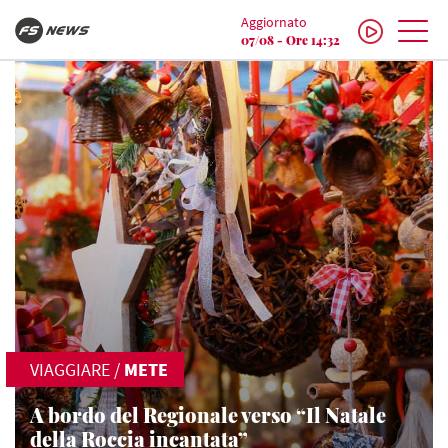
Aggiornato
07/08 - Ore 14:32
VIAGGIARE
/
METE
A bordo del Regionale verso “Il Natale
della Roccia incantata”