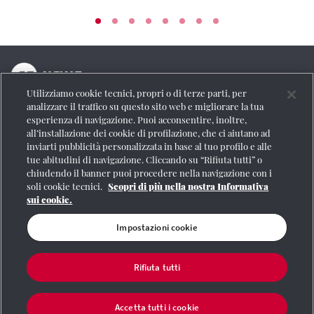
Utilizziamo cookie tecnici, propri o di terze parti, per
La testata online del Gruppo FS Italiane
analizzare il traffico su questo sito web e migliorare la tua
esperienza di navigazione. Puoi acconsentire, inoltre,
Social
all’installazione dei cookie di profilazione, che ci aiutano ad
inviarti pubblicità personalizzata in base al tuo profilo e alle
tue abitudini di navigazione. Cliccando su “Rifiuta tutti” o
chiudendo il banner puoi procedere nella navigazione con i
soli cookie tecnici.
Scopri di più nella nostra Informativa
Se vuoi contattarci o avere altre informazioni
sui cookie.
CONTATTI
Impostazioni cookie
Rifiuta tutti
Registrazione Tribunale di Roma n° 204/2009
|
Aut. SIAE 1312/I/1382-Lic.
Società Consortile Fonografici 577/08
|
© Gruppo FS Italiane 2020
|
Mappa del
sito
|
Termini e condizioni
|
Credits
|
Protezione dei dati personali
|
Partita
Accetta tutti i cookie