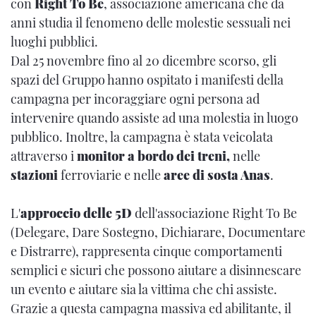
con
Right To Be
, associazione americana che da
anni studia il fenomeno delle molestie sessuali nei
luoghi pubblici.
Dal 25 novembre fino al 20 dicembre scorso, gli
spazi del Gruppo hanno ospitato i manifesti della
campagna per incoraggiare ogni persona ad
intervenire quando assiste ad una molestia in luogo
pubblico. Inoltre, la campagna è stata veicolata
attraverso i
monitor a bordo dei treni,
nelle
stazioni
ferroviarie e nelle
aree di sosta Anas
.
L'
approccio delle 5D
dell'associazione Right To Be
(Delegare, Dare Sostegno, Dichiarare, Documentare
e Distrarre), rappresenta cinque comportamenti
semplici e sicuri che possono aiutare a disinnescare
un evento e aiutare sia la vittima che chi assiste.
Grazie a questa campagna massiva ed abilitante, il