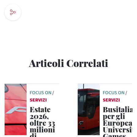
Articoli Correlati
FOCUS ON
/
FOCUS ON
/
SERVIZI
SERVIZI
Estate
Busitalia
2026,
per gli
oltre 33
European
milioni
Universiti
di
Games