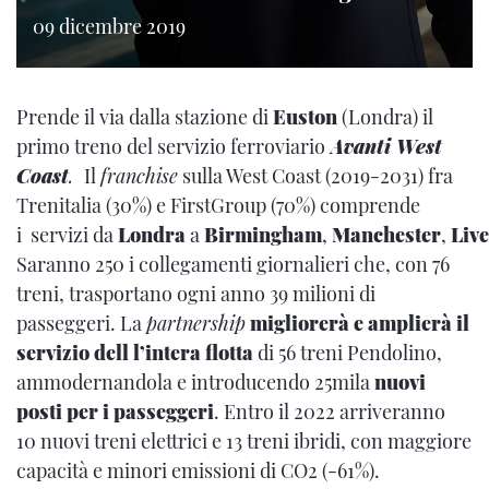
09 dicembre 2019
Prende il via dalla stazione di
Euston
(Londra) il
primo treno del servizio ferroviario
Avanti West
Coast
.
Il
franchise
sulla West Coast (2019-2031) fra
Trenitalia (30%) e FirstGroup (70%) comprende
i servizi da
Londra
a
Birmingham
,
Manchester
,
Liv
Saranno 250 i collegamenti giornalieri che, con 76
treni, trasportano ogni anno 39 milioni di
passeggeri. La
partnership
migliorerà e amplierà il
servizio dell l’intera flotta
di 56 treni Pendolino,
ammodernandola e introducendo 25mila
nuovi
posti per i passeggeri
. Entro il 2022 arriveranno
10 nuovi treni elettrici e 13 treni ibridi, con maggiore
capacità e minori emissioni di CO2 (-61%).