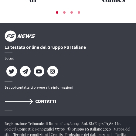
viaggiatori
2026
scelgono
20 luglio 2026
Trenitalia
03 agosto 2026
La testata online del Gruppo FS Italiane
Social
Se vuoi contattarci o avere altre informazioni
CONTATTI
Registrazione Tribunale di Roma n° 204/2009
|
Aut. SIAE 1312/I/1382-Lic.
Società Consortile Fonografici 577/08
|
© Gruppo FS Italiane 2020
|
Mappa del
sito
|
Termini e condizioni
|
Credits
|
Protezione dei dati personali
|
Partita