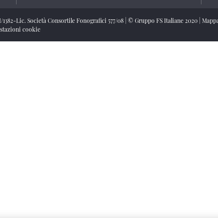
/I/1382-Lic. Società Consortile Fonografici 577/08
|
© Gruppo FS Italiane 2020
|
Mappa
stazioni cookie