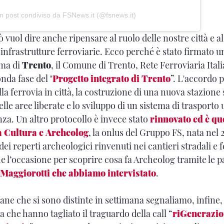
n post condiviso da FSNews.it (@fsnews.it)
ò vuol dire anche ripensare al ruolo delle nostre città e a
 infrastrutture ferroviarie. Ecco perché è stato firmato un
ma di
Trento
, il Comune di Trento, Rete Ferroviaria Ital
nda fase del "
Progetto integrato di Trento
”. L'accordo 
la ferrovia in città, la costruzione di una nuova stazione 
elle aree liberate e lo sviluppo di un sistema di trasporto
nza. Un altro protocollo è invece stato
rinnovato ed è que
la Cultura e Archeolog
, la onlus del Gruppo FS, nata nel 2
dei reperti archeologici rinvenuti nei cantieri stradali e f
e l’occasione per scoprire cosa fa Archeolog tramite le p
 Maggiorotti che abbiamo intervistato
.
liane che si sono distinte in settimana segnaliamo, infine, 
ia che hanno tagliato il traguardo della call “
riGenerazion