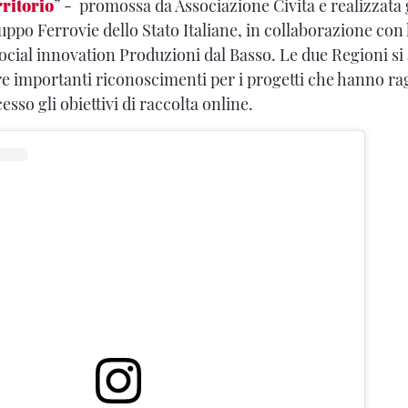
rritorio
” - promossa da Associazione Civita e realizzata 
ppo Ferrovie dello Stato Italiane, in collaborazione con 
cial innovation Produzioni dal Basso. Le due Regioni si
re importanti riconoscimenti per i progetti che hanno ra
sso gli obiettivi di raccolta online.