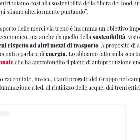
ontribuiamo così alla sostenibilità della filiera del food, u
cui stiamo ulteriormente puntando”.
sporto delle merci via treno è insomma un obiettivo imp
a economico, ma anche da quello della
sostenibilità
, vist
eni rispetto ad altri mezzi di trasporto
. A proposito di 
ornati a parlare di
energia
. Lo abbiamo fatto sulla scorta
onale
che ha approfondito il piano di autoproduzione ene
 raccontato, invece, i tanti progetti del Gruppo nel camp
lluminazione a led, al riutilizzo delle acque, dai treni effic