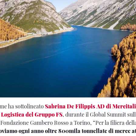
me ha sottolineato
Sabrina De Filippis AD di Mercitali
o Logistica del Gruppo FS
, durante il Global Summit sull
 Fondazione Gambero Rosso a Torino, “Per la filiera del
viamo ogni anno oltre 800mila tonnellate di merce a