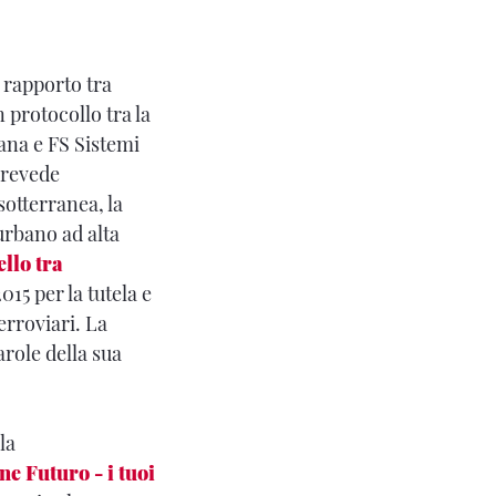
l rapporto tra
 protocollo tra la
iana e FS Sistemi
prevede
sotterranea, la
 urbano ad alta
llo tra
015 per la tutela e
erroviari. La
arole della sua
la
e Futuro - i tuoi