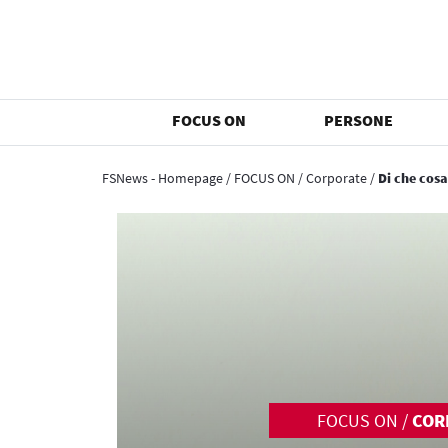
FOCUS ON
PERSONE
FSNews - Homepage
/
FOCUS ON
/
Corporate
/
Di che cos
FOCUS ON
/
COR