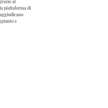
grazie al
la piattaforma di
 aggiudicano
ggiunto e