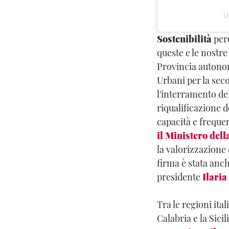
U
Sostenibilità
per
queste e le nostre
Provincia autono
Urbani per la seco
l'interramento del
riqualificazione d
capacità e freque
il Ministero del
la valorizzazione 
firma è stata anch
presidente
Ilaria
Tra le regioni ita
Calabria e la Sicil