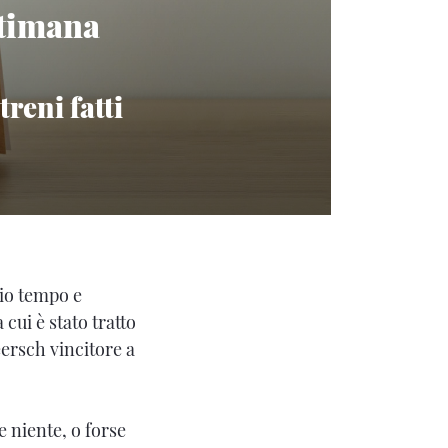
ttimana
reni fatti
zio tempo e
a cui è stato tratto
ersch vincitore a
 niente, o forse