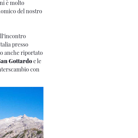
ini è molto
nomico del nostro
ll’incontro
talia presso
 anche riportato
San Gottardo
e le
interscambio con