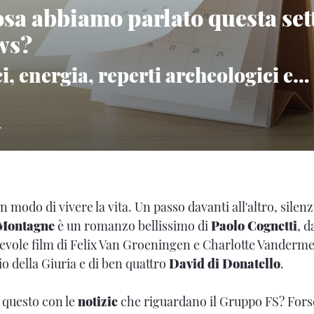
osa abbiamo parlato questa se
ws?
i, energia, reperti archeologici e… t
4
modo di vivere la vita. Un passo davanti all'altro, silen
 Montagne
è un romanzo bellissimo di
Paolo Cognetti
, d
tevole film di Felix Van Groeningen e Charlotte Vanderme
o della Giuria e di ben quattro
David di Donatello
.
o questo con le
notizie
che riguardano il Gruppo FS? Forse