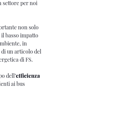
n settore per noi
ortante non solo
o il basso impatto
ambiente, in
 di un articolo del
rgetica di FS.
o dell’
efficienza
ienti ai bus