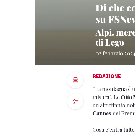
Di che c
su FSNe
Alpi, merc
di Lego
02 febbraio 202
REDAZIONE
“La montagna è un 
misura”. Le
Otto
un altrettanto no
Cannes
del Premi
Cosa c’entra tutt