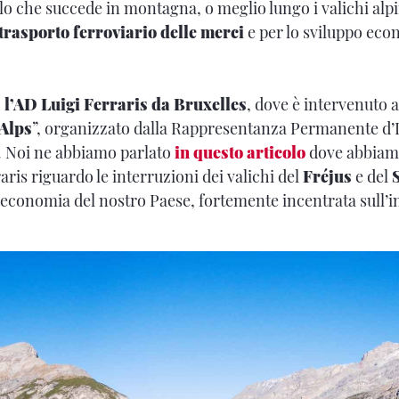
llo che succede in montagna, o meglio lungo i valichi alp
trasporto ferroviario delle merci
e per lo sviluppo eco
o
l’AD Luigi Ferraris da Bruxelles
, dove è intervenuto a
 Alps
”, organizzato dalla Rappresentanza Permanente d’I
. Noi ne abbiamo parlato
in questo articolo
dove abbiamo
aris riguardo le interruzioni dei valichi del
Fréjus
e del
economia del nostro Paese, fortemente incentrata sull’