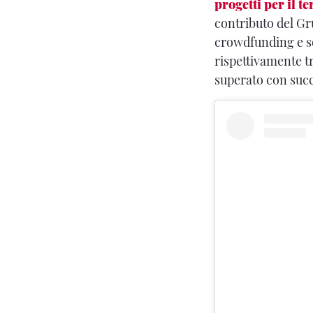
progetti per il te
contributo del Gru
crowdfunding e so
rispettivamente t
superato con succe