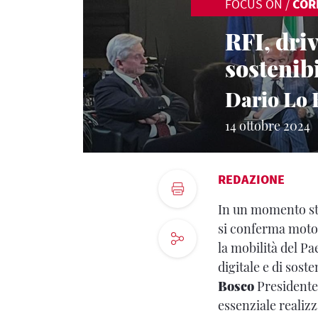
FOCUS ON
/
COR
RFI, dri
sostenib
Dario Lo 
14 ottobre 2024
REDAZIONE
In un momento sto
si conferma motor
la mobilità del Pa
digitale e di sost
Bosco
Presidente 
essenziale realizz