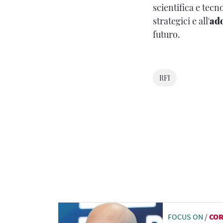
scientifica e tec
strategici e all'
ado
futuro.
RFI
FOCUS ON
/
CO