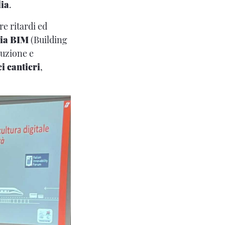
lia
.
re ritardi ed
gia BIM
(Building
ruzione e
i cantieri
,