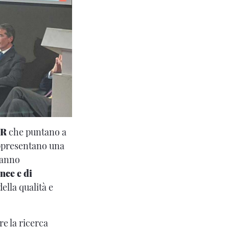
RR
che puntano a
rappresentano una
iranno
nce e di
ella qualità e
e la ricerca