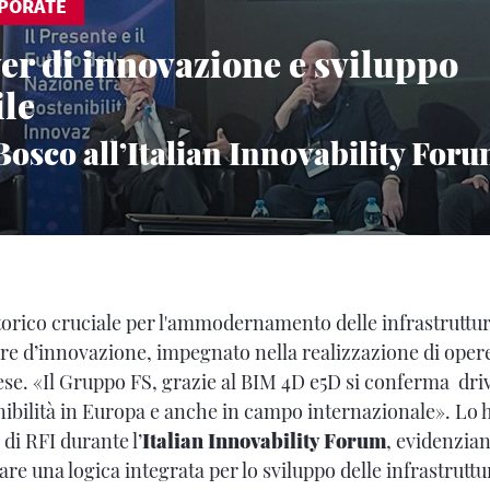
PORATE
ver di innovazione e sviluppo
ile
Bosco all’Italian Innovability For
rico cruciale per l'ammodernamento delle infrastrutture
e d’innovazione, impegnato nella realizzazione di opere
ese. «Il Gruppo FS, grazie al BIM 4D e5D si conferma driv
enibilità in Europa e anche in campo internazionale». Lo 
di RFI durante l’
Italian Innovability Forum
, evidenzia
are una logica integrata per lo sviluppo delle infrastruttur