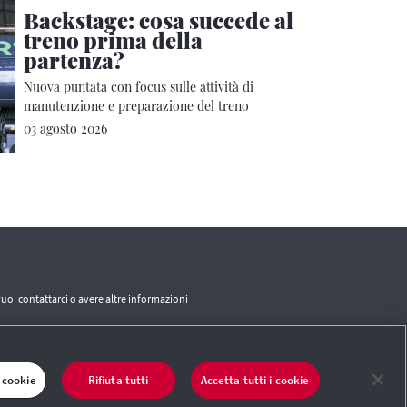
Backstage: cosa succede al
treno prima della
partenza?
Nuova puntata con focus sulle attività di
manutenzione e preparazione del treno
03 agosto 2026
vuoi contattarci o avere altre informazioni
CONTATTI
 cookie
Rifiuta tutti
Accetta tutti i cookie
 del sito
|
Termini e condizioni
|
Credits
|
Protezione dei dati