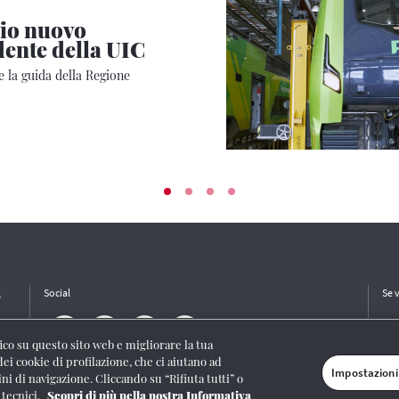
lio nuovo
dente della UIC
 la guida della Regione
e
Social
Se 
ffico su questo sito web e migliorare la tua
dei cookie di profilazione, che ci aiutano ad
Impostazioni
ini di navigazione. Cliccando su “Rifiuta tutti” o
/I/1382-Lic. Società Consortile Fonografici 577/08
|
© Gruppo FS Italiane 2020
|
Mappa
 tecnici.
Scopri di più nella nostra Informativa