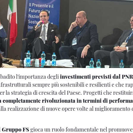
ibadito l'importanza degli
investimenti previsti dal PN
frastrutturali sempre più sostenibili e resilienti e che 
r la strategia di crescita del Paese. Progetti che restitu
a completamente rivoluzionata in termini di performa
alla realizzazione di nuove opere volte al miglioramento d
l
Gruppo FS
gioca un ruolo fondamentale nel promuover