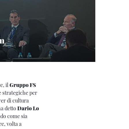
um
, il
Gruppo FS
 strategiche per
er di cultura
ha detto
Dario Lo
ndo come sia
e, volta a