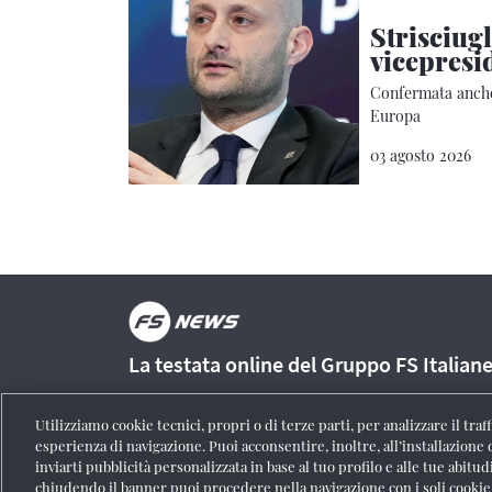
Strisciug
vicepresi
Confermata anche
Europa
03 agosto 2026
La testata online del Gruppo FS Italian
Utilizziamo cookie tecnici, propri o di terze parti, per analizzare il tra
esperienza di navigazione. Puoi acconsentire, inoltre, all’installazione 
inviarti pubblicità personalizzata in base al tuo profilo e alle tue abitud
Registrazione Tribunale di Roma n° 204/2009
|
Aut. SIAE 1312
chiudendo il banner puoi procedere nella navigazione con i soli cookie