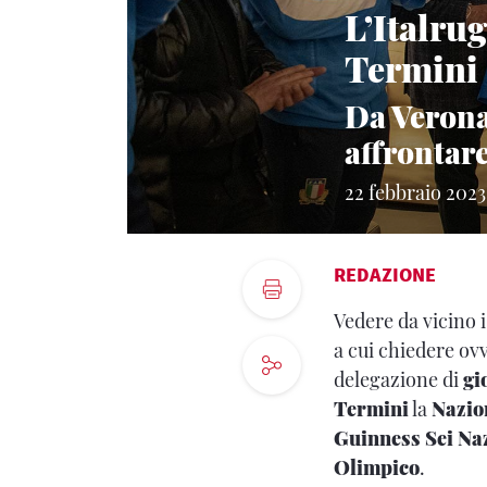
L’Italru
Termini
Da Verona 
affrontare
22 febbraio 2023
REDAZIONE
Vedere da vicino i
a cui chiedere ov
delegazione di
gi
Termini
la
Nazion
Guinness Sei Na
Olimpico
.