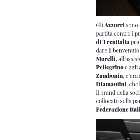
Gli
Azzurri
sono 
partita contro i 
di Trenitalia
prim
dare il benvenut
Morelli
, all’assi
Pellegrino
e agli 
Zambonin
, c’era
Diamantini
, che
il brand della soc
collocato sulla pa
Federazione Ita