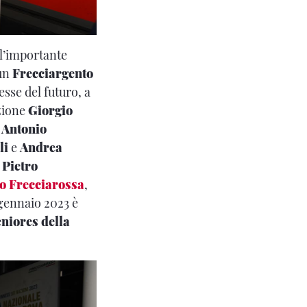
 l’importante
 un
Frecciargento
sse del futuro, a
zione
Giorgio
r
Antonio
li
e
Andrea
 Pietro
go Frecciarossa
,
gennaio 2023 è
niores della