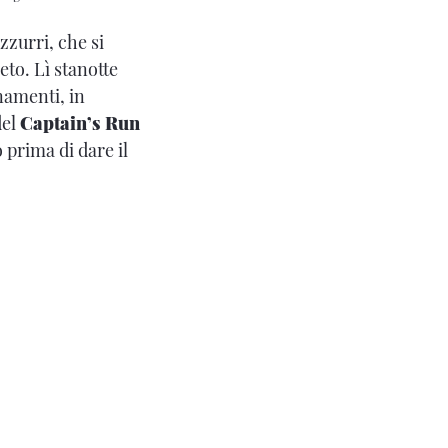
zzurri, che si
eto. Lì stanotte
namenti, in
del
Captain’s Run
 prima di dare il