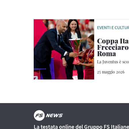
EVENTI E CULTU
Coppa It
Frecciaros
Roma
La Juventus è scon
25 maggio 2026
La testata online del Gruppo FS Italian