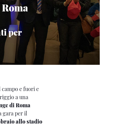
di Roma
ti per
l campo e fuori e
riggio a una
nge di Roma
a gara per il
braio allo stadio