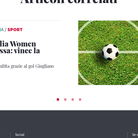
RA
/
SPORT
alia Women
sa: vince la
fitta grazie al gol Giugliano
e
Social
Se 