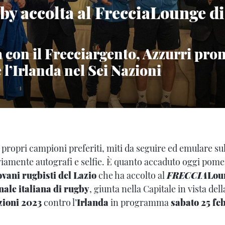
gby accolta al FrecciaLounge 
con il Frecciargento, Azzurri pron
 l’Irlanda nel Sei Nazioni
 propri campioni preferiti, miti da seguire ed emulare su
viamente autografi e selfie. È quanto accaduto oggi pome
ovani rugbisti del Lazio
che ha accolto al
FRECCIA
Lou
ale italiana di rugby
, giunta nella Capitale in vista dell
zioni 2023
contro l’
Irlanda
in programma
sabato 25 feb