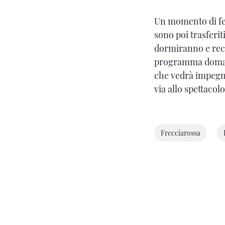
Un momento di fes
sono poi trasferit
dormiranno e recu
programma doman
che vedrà impegna
via allo spettacol
Frecciarossa