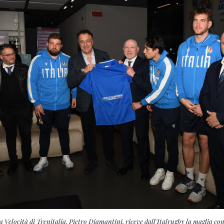
a Velocità di Trenitalia, Pietro Diamantini, riceve dall’Italrugby la maglia co