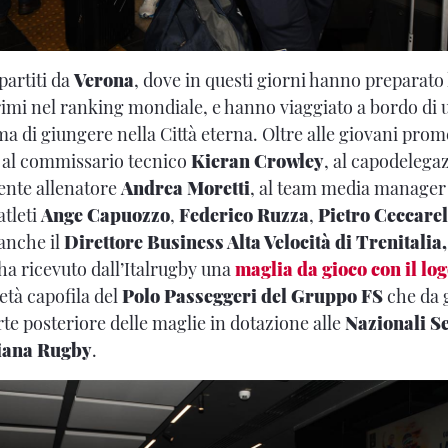
partiti da
Verona
, dove in questi giorni hanno preparato
primi nel ranking mondiale, e hanno viaggiato a bordo di
a di giungere nella Città eterna. Oltre alle giovani prome
o al commissario tecnico
Kieran Crowley
, al capodelega
stente allenatore
Andrea Moretti
, al team media manage
atleti
Ange Capuozzo
,
Federico Ruzza
,
Pietro Ceccarel
 anche il
Direttore Business Alta Velocità di Trenitalia,
 ha ricevuto dall’Italrugby una
maglia da gioco con il lo
ietà capofila del
Polo Passeggeri del Gruppo FS
che da 
rte posteriore delle maglie in dotazione alle
Nazionali Se
liana Rugby
.