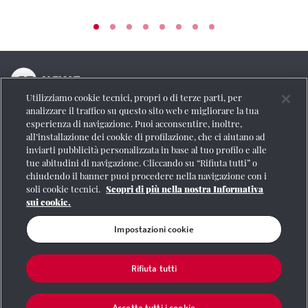
Utilizziamo cookie tecnici, propri o di terze parti, per
La testata online del Gruppo FS Italiane
analizzare il traffico su questo sito web e migliorare la tua
esperienza di navigazione. Puoi acconsentire, inoltre,
Social
all’installazione dei cookie di profilazione, che ci aiutano ad
inviarti pubblicità personalizzata in base al tuo profilo e alle
tue abitudini di navigazione. Cliccando su “Rifiuta tutti” o
chiudendo il banner puoi procedere nella navigazione con i
soli cookie tecnici.
Scopri di più nella nostra Informativa
Se vuoi contattarci o avere altre informazioni
sui cookie.
CONTATTI
Impostazioni cookie
Rifiuta tutti
Registrazione Tribunale di Roma n° 204/2009
|
Aut. SIAE 1312/I/1382-Lic.
Società Consortile Fonografici 577/08
|
© Gruppo FS Italiane 2020
|
Mappa del
sito
|
Termini e condizioni
|
Credits
|
Protezione dei dati personali
|
Partita
Accetta tutti i cookie