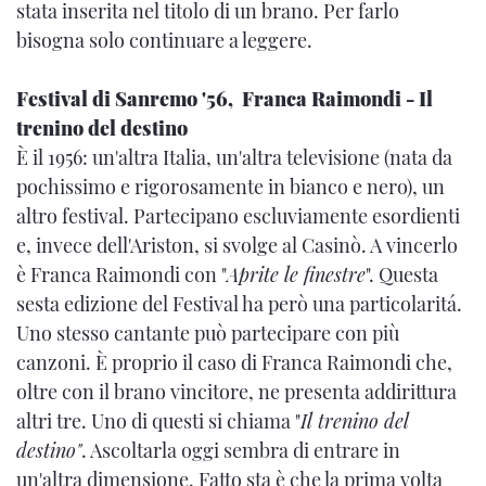
stata inserita nel titolo di un brano. Per farlo
bisogna solo continuare a leggere.
Festival di Sanremo '56, Franca Raimondi - Il
trenino del destino
È il 1956: un'altra Italia, un'altra televisione (nata da
pochissimo e rigorosamente in bianco e nero), un
altro festival. Partecipano escluviamente esordienti
e, invece dell'Ariston, si svolge al Casinò. A vincerlo
è Franca Raimondi con "
Aprite le finestre
". Questa
sesta edizione del Festival ha però una particolaritá.
Uno stesso cantante può partecipare con più
canzoni. È proprio il caso di Franca Raimondi che,
oltre con il brano vincitore, ne presenta addirittura
altri tre. Uno di questi si chiama "
Il trenino del
destino"
. Ascoltarla oggi sembra di entrare in
un'altra dimensione. Fatto sta è che la prima volta