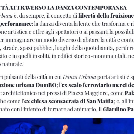
ITTÀ ATTRAVERSO LA DANZA CONTEMPORANEA
rbana
è, da sempre, il concetto di
libertà della fruizione
e performance
: la danza diventa la lente che trasforma e r
one artistica e offre agli spettatori o ai passanti la possibil
per immaginare un modo diverso di abitare la città e con
 strade, spazi pubblici, luoghi della quotidianità, perifer
sito e in quelli insoliti, in edifici storico-monumentali, n
o naturale.
i pulsanti della città in cui
Danza Urbana
porta artisti e 
erazione urbana DumBO
; l’
ex scalo ferroviario merci d
 e architettonico nei pressi di Piazza Maggiore, come
Pal
che come l’
ex chiesa sconsacrata di San Mattia
; e, all’
ato con l’intento di tornare ad animarlo, il
Giardino P