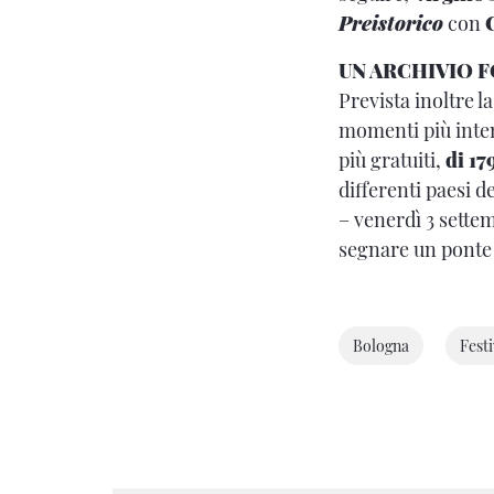
Preistorico
con
UN ARCHIVIO 
Prevista inoltre l
momenti più inten
più gratuiti,
di 17
differenti paesi 
– venerdì 3 settem
segnare un ponte 
Bologna
Festi