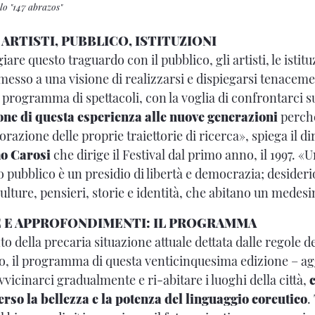
lo "147 abrazos"
 ARTISTI, PUBBLICO, ISTITUZIONI
are questo traguardo con il pubblico, gli artisti, le istituz
esso a una visione di realizzarsi e dispiegarsi tenacemen
programma di spettacoli, con la voglia di confrontarci su
one di questa esperienza alle nuove generazioni
perch
razione delle proprie traiettorie di ricerca», spiega il di
o Carosi
che dirige il Festival dal primo anno, il 1997. «
 pubblico è un presidio di libertà e democrazia; desideri
ulture, pensieri, storie e identità, che abitano un medes
 E APPROFONDIMENTI: IL PROGRAMMA
 della precaria situazione attuale dettata dalle regole d
, il programma di questa venticinquesima edizione – 
vvicinarci gradualmente e ri-abitare i luoghi della città,
verso la bellezza e la potenza del linguaggio coreutico
.