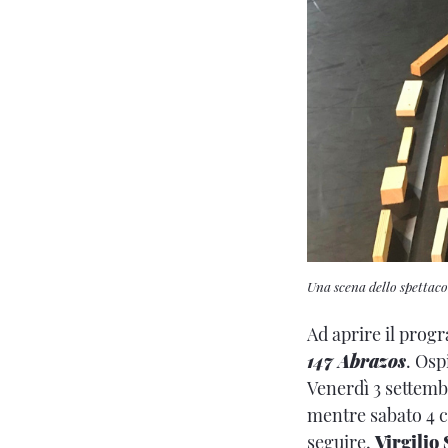
Una scena dello spettaco
Ad aprire il prog
147 Abrazos
. Osp
Venerdì 3 settem
mentre sabato 4 
seguire,
Virgilio 