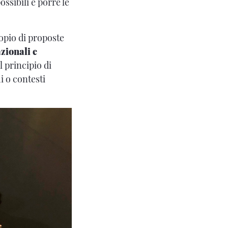
ssibili e porre le
opio di proposte
zionali e
 principio di
i o contesti