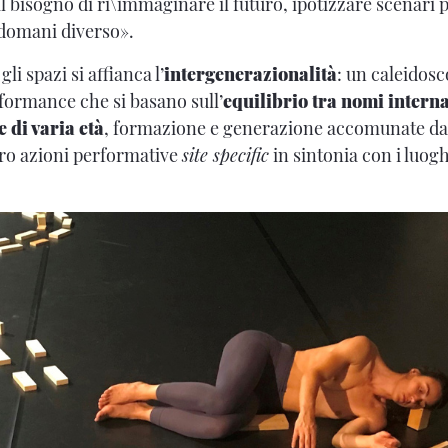
l bisogno di ri\immaginare il futuro, ipotizzare scenari po
domani diverso».
gli spazi si affianca l’
intergenerazionalità
: un caleidosc
rformance che si basano sull’
equilibrio tra nomi interna
 di varia età
, formazione e generazione accomunate dal
oro azioni performative
site specific
in sintonia con i luogh