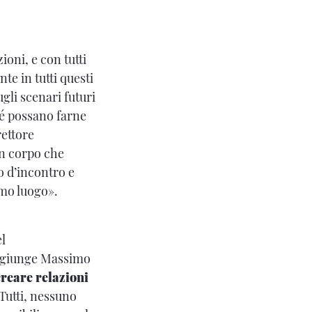
ioni, e con tutti
te in tutti questi
gli scenari futuri
é possano farne
rettore
Un corpo che
o d’incontro e
imo luogo».
el
aggiunge Massimo
creare relazioni
 Tutti, nessuno