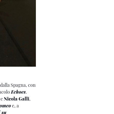
 dalla Spagna, con
tacolo
Echoes
.
e
Nicola Galli
,
Romeo
e, a
 su