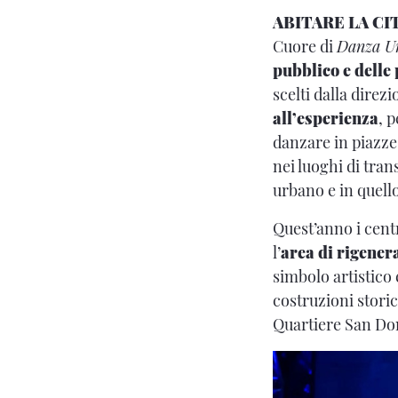
ABITARE LA C
Cuore di
Danza U
pubblico e dell
scelti dalla direzi
all’esperienza
, 
danzare in piazze,
nei luoghi di tran
urbano e in quell
Quest’anno i centr
l’
area di rigen
simbolo artistico
costruzioni stori
Quartiere San Don