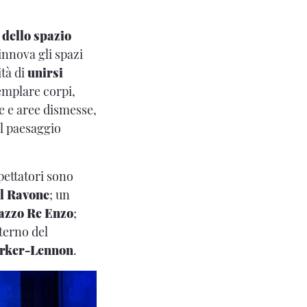
 dello spazio
innova gli spazi
ità di
unirsi
templare corpi,
ie e aree dismesse,
el paesaggio
spettatori sono
el Ravone
; un
azzo Re Enzo
;
interno del
arker-Lennon
.