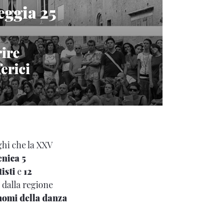
eggia 25
rire
ferici
oghi che la XXV
enica 5
tisti
e
12
o dalla regione
nomi della danza