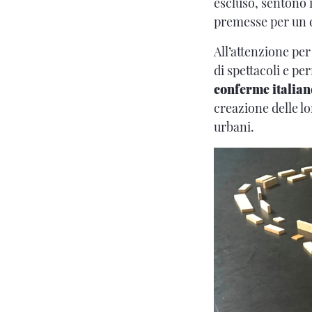
escluso, sentono i
premesse per un 
All’attenzione per 
di spettacoli e pe
conferme italiane
creazione delle l
urbani.