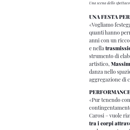
Una scena dello spettaco
UNA FESTA PER
«Vogliamo festeggi
quanti hanno perm
anni con un ricco 
e nella
trasmissi
strumento di elabo
artistico,
Massim
danza nello spazio
aggregazione di c
PERFORMANCE
«Pur tenendo conto
contingentamento
Carosi – vuole ria
tra i corpi attra