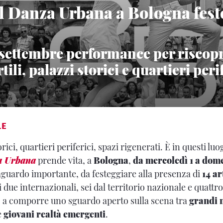
val Danza Urbana a Bologna fest
5 settembre performance per riscop
tili, palazzi storici e quartieri peri
LE
rici, quartieri periferici, spazi rigenerati. È in questi lu
a Urbana
prende vita, a
Bologna
,
da mercoledì 1 a dom
aguardo importante, da festeggiare alla presenza di
14 ar
ui due internazionali, sei dal territorio nazionale e quattr
a comporre uno sguardo aperto sulla scena tra
grandi 
e
giovani realtà emergenti
.