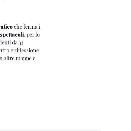
rafico
che ferma i
spettacoli
, per lo
nienti da 33
tro e riflessione
on altre mappe e