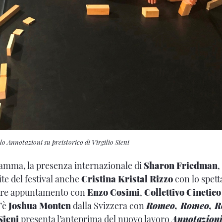
lo Annotazioni su preistorico di Virgilio Sieni
ramma, la presenza internazionale di
Sharon Friedman
,
ite del festival anche
Cristina Kristal Rizzo
con lo spet
bre appuntamento con
Enzo Cosimi
,
Collettivo Cinetico
c’è
Joshua Monten
dalla Svizzera con
Romeo, Romeo, 
Sieni
presenta l’anteprima del nuovo lavoro
Annotazioni