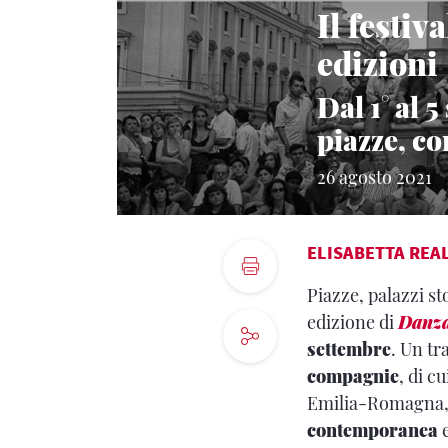
Il festi
edizioni
Dal 1° al 
piazze, cor
26 agosto 2021
ELISABETTA REA
Piazze, palazzi sto
edizione di
Danz
settembre
. Un tr
compagnie
, di c
Emilia-Romagna, 
contemporanea