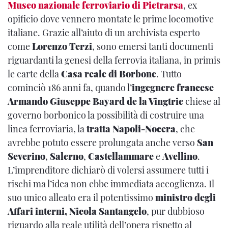
Museo nazionale ferroviario di Pietrarsa
, ex
opificio dove vennero montate le prime locomotive
italiane. Grazie all’aiuto di un archivista esperto
come
Lorenzo Terzi
, sono emersi tanti documenti
riguardanti la genesi della ferrovia italiana, in primis
le carte della
Casa reale di Borbone
. Tutto
cominciò 186 anni fa, quando l’
ingegnere francese
Armando Giuseppe Bayard de la Vingtrie
chiese al
governo borbonico la possibilità di costruire una
linea ferroviaria, la
tratta Napoli-Nocera
, che
avrebbe potuto essere prolungata anche verso
San
Severino
,
Salerno
,
Castellammare
e
Avellino
.
L’imprenditore dichiarò di volersi assumere tutti i
rischi ma l’idea non ebbe immediata accoglienza. Il
suo unico alleato era il potentissimo
ministro degli
Affari interni, Nicola Santangelo
, pur dubbioso
riguardo alla reale utilità dell’opera rispetto al