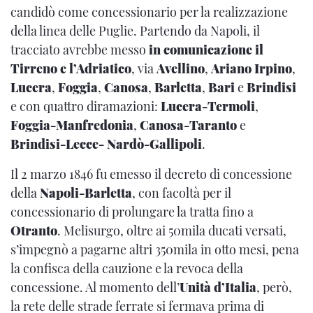
candidò come concessionario per la realizzazione
della linea delle Puglie. Partendo da Napoli, il
tracciato avrebbe messo
in comunicazione il
Tirreno e l’Adriatico
, via
Avellino
,
Ariano Irpino
,
Lucera
,
Foggia
,
Canosa
,
Barletta
,
Bari
e
Brindisi
e con quattro diramazioni:
Lucera-Termoli
,
Foggia-Manfredonia
,
Canosa-Taranto
e
Brindisi-Lecce- Nardò-Gallipoli
.
Il 2 marzo 1846 fu emesso il decreto di concessione
della
Napoli-Barletta
, con facoltà per il
concessionario di prolungare la tratta fino a
Otranto
. Melisurgo, oltre ai 50mila ducati versati,
s’impegnò a pagarne altri 350mila in otto mesi, pena
la confisca della cauzione e la revoca della
concessione. Al momento dell’
Unità d’Italia
, però,
la rete delle strade ferrate si fermava prima di