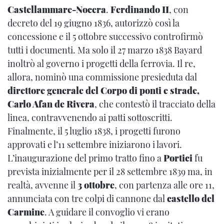
Castellammare-Nocera
.
Ferdinando II
, con
decreto del 19 giugno 1836, autorizzò così la
concessione e il 5 ottobre successivo controfirmò
tutti i documenti. Ma solo il 27 marzo 1838 Bayard
inoltrò al governo i progetti della ferrovia. Il re,
allora, nominò una commissione presieduta dal
direttore generale del Corpo di ponti e strade,
Carlo Afan de Rivera
, che contestò il tracciato della
linea, contravvenendo ai patti sottoscritti.
Finalmente, il 5 luglio 1838, i progetti furono
approvati e l’11 settembre iniziarono i lavori.
L’inaugurazione del primo tratto fino a
Portici
fu
prevista inizialmente per il 28 settembre 1839 ma, in
realtà, avvenne il
3 ottobre
, con partenza alle ore 11,
annunciata con tre colpi di cannone dal
castello del
Carmine
. A guidare il convoglio vi erano