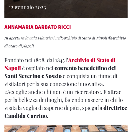
12 gennaio 2023
ANNAMARIA BARBATO RICCI
In apertura la Sala Filangieri nell’Archivio di Stato di Napoli ©Archivio
di Stato di Napoli
Fondato nel 1808, dal 1845 l’
Archivio di Stato di
Napoli
è ospitato nel
convento benedettino dei
Santi Severino e Sossio
e conquista un fiume di
visitatori per la sua concezione innovativa.
«Accoglie anche chi non è un ricercatore. E attrae
per la bellezza dei luoghi, facendo nascere in chi lo
visita la voglia di saperne di più», spiega la
direttrice
Candida Carrino
.