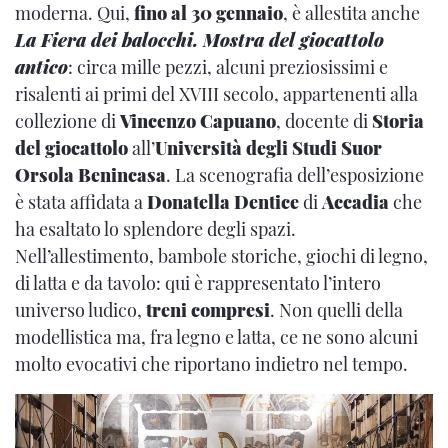
moderna. Qui,
fino al 30 gennaio
, è allestita anche
La Fiera dei balocchi. Mostra del giocattolo
antico
: circa mille pezzi, alcuni preziosissimi e
risalenti ai primi del XVIII secolo, appartenenti alla
collezione di
Vincenzo Capuano
, docente di
Storia
del giocattolo
all’
Università degli Studi Suor
Orsola Benincasa
. La scenografia dell’esposizione
è stata affidata a
Donatella Dentice
di
Accadia
che
ha esaltato lo splendore degli spazi.
Nell’allestimento, bambole storiche, giochi di legno,
di latta e da tavolo: qui è rappresentato l’intero
universo ludico,
treni compresi
. Non quelli della
modellistica ma, fra legno e latta, ce ne sono alcuni
molto evocativi che riportano indietro nel tempo.