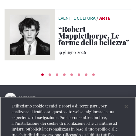
EVENTI E CULTURA
/
ARTE
“Robert
Mapplethorpe. Le
forme della bellezza”
19 giugno 2026
Utilizziamo cookie tecnici, propri o di terze parti, per
La testata online del Gruppo FS Italiane
analizzare il traffico su questo sito web e migliorare la tua
esperienza di navigazione. Puoi acconsentire, inoltre,
Social
all’installazione dei cookie di profilazione, che ci aiutano ad
inviarti pubblicità personalizzata in base al tuo profilo e alle
tue abitudini di navigazione. Cliccando su “Rifiuta tutti” o