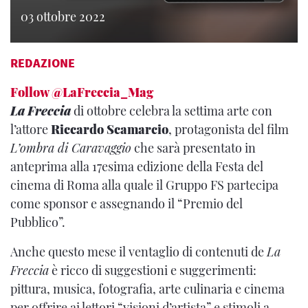
03 ottobre 2022
REDAZIONE
Follow @LaFreccia_Mag
La
Freccia
di ottobre celebra la settima arte con
l’attore
Riccardo Scamarcio
, protagonista del film
L’ombra di Caravaggio
che sarà presentato in
anteprima alla 17esima edizione della Festa del
cinema di Roma alla quale il Gruppo FS partecipa
come sponsor e assegnando il “Premio del
Pubblico”.
Anche questo mese il ventaglio di contenuti de
La
Freccia
è ricco di suggestioni e suggerimenti:
pittura, musica, fotografia, arte culinaria e cinema
per offrire ai lettori “visioni d’artista” e stimoli a