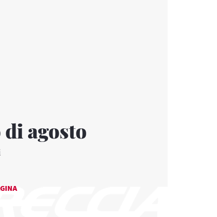
 di agosto
i
AGINA