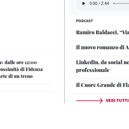
PODCAST
Ramiro Baldacci, “Via
Il nuovo romanzo di 
: dalle ore 12:00
rossimità di Fidenza
LinkedIn, da social n
rte di un treno
professionale
40 circolazione
Il Cuore Grande di Fl
mità di Palermo
o alla linea
VEDI TUTTI
iore direzione Salerno:
 tornata regolare tra
o un incendio in