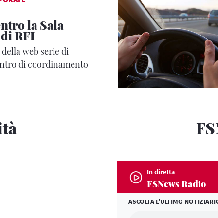
entro la Sala
 di RFI
della web serie di
ntro di coordinamento
one ferroviaria
ità
FS
In diretta
FSNews Radio
ASCOLTA L'ULTIMO NOTIZIARI