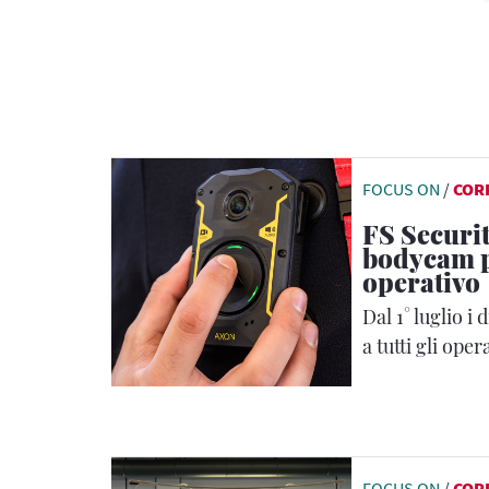
FOCUS ON
/
COR
FS Securit
bodycam p
operativo
Dal 1° luglio i 
a tutti gli oper
FOCUS ON
/
COR