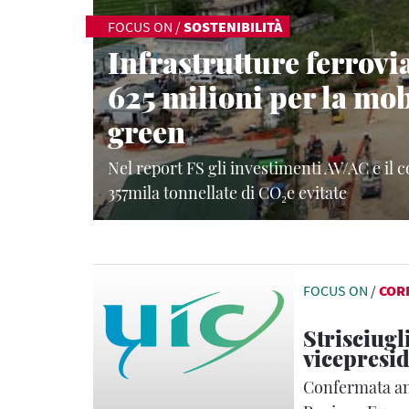
FOCUS ON
/
SOSTENIBILITÀ
Infrastrutture ferrovia
625 milioni per la mob
green
Nel report FS gli investimenti AV/AC e il c
357mila tonnellate di CO₂e evitate
FOCUS ON
/
COR
Strisciugl
vicepresid
Confermata an