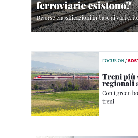
ferroviarie esistono?
Diverse classificazioni in base ai vari crit
FOCUS ON
/
SOS
Treni più 
regionali 
Con i green bo
treni