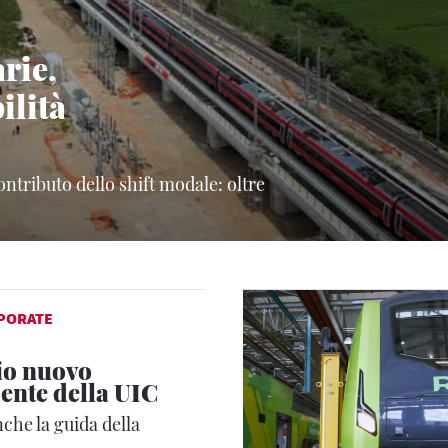
rie,
ilità
ontributo dello shift modale: oltre
PORATE
io nuovo
ente della UIC
che la guida della