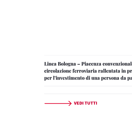
Linea Bologna – Piacenza convenzionale
circolazione ferroviaria rallentata in p
per l’investimento di una persona da pa
Linea Palermo – Trapani: dalle ore 08:
ferroviaria tornata regolare in prossi
Aeroporto dopo un inconveniente tecnic
VEDI TUTTI
Linea Napoli – Salerno via Nocera Infer
dalle ore 08:15 circolazione ferroviaria
Torre del Greco e S. Maria la Brun dop