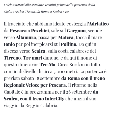
I cicloamatori alla stazione Termini prima della partenza della
Cicloturistica Tre.ma, da Roma a Scalea e vv.
Il tracciato che abbiamo ideato costeggia l
’Adriatico
da
Pescara
a
Peschici
, sale sul
Gargano
, scende
verso
Altamura
, passa per
Matera
, tocca il mare
Ionio
per poi inerpicarsi sul
Pollino
. Da qui in
discesa verso
Scalea
, sulla costa calabrese del
Tirreno
.
Tre mari
dunque, e da qui il nome di
questo itinerario:
Tre.Ma
. Circa 800 km in tutto,
con un dislivello di circa 5.000 metri. La partenza è
prevista sabato 18 settembre
da Roma con il treno
Regionale Veloce per Pescara
. Il ritorno nella
Capitale è in programma per il 26 settembre
da
Scalea, con il treno InterCity
che inizia il suo
viaggio da Reggio Calabria.