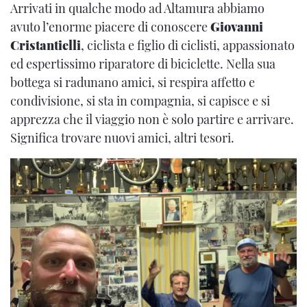
Arrivati in qualche modo ad Altamura abbiamo
avuto l’enorme piacere di conoscere
Giovanni
Cristantielli
, ciclista e figlio di ciclisti, appassionato
ed espertissimo riparatore di biciclette. Nella sua
bottega si radunano amici, si respira affetto e
condivisione, si sta in compagnia, si capisce e si
apprezza che il viaggio non è solo partire e arrivare.
Significa trovare nuovi amici, altri tesori.