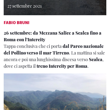
27 settembre 2021
FABIO BRUNI
26 settembre: da Mezzana Salice a Scalea fino a
Roma con l'Intercity
Tappa conclusiva che ci porta
dal Parco nazionale
del Pollino verso il mar Tirreno
. La mattina si sale
ancora e poi una lunghissima discesa verso
Scalea
,
dove ci aspetta il
treno Intercity per Roma
.