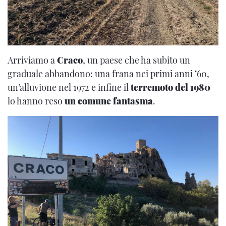
Arriviamo a
Craco
, un paese che ha subito un
graduale abbandono: una frana nei primi anni ‘60,
un’alluvione nel 1972 e infine il
terremoto del 1980
lo hanno reso
un comune fantasma
.