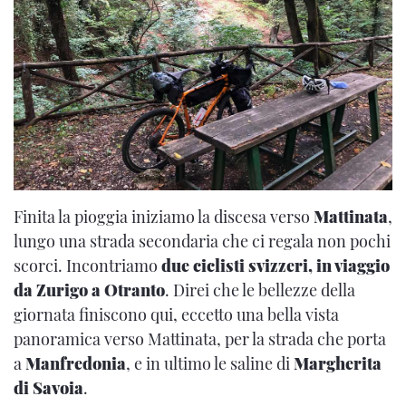
Finita la pioggia iniziamo la discesa verso
Mattinata
,
lungo una strada secondaria che ci regala non pochi
scorci. Incontriamo
due ciclisti svizzeri, in viaggio
da Zurigo a Otranto
. Direi che le bellezze della
giornata finiscono qui, eccetto una bella vista
panoramica verso Mattinata, per la strada che porta
a
Manfredonia
, e in ultimo le saline di
Margherita
di Savoia
.