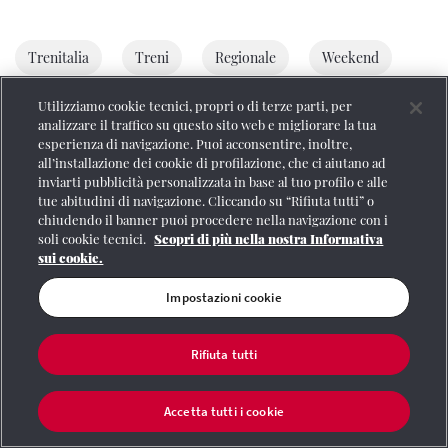
Trenitalia
Treni
Regionale
Weekend
Utilizziamo cookie tecnici, propri o di terze parti, per
Green
Turismo
analizzare il traffico su questo sito web e migliorare la tua
esperienza di navigazione. Puoi acconsentire, inoltre,
all’installazione dei cookie di profilazione, che ci aiutano ad
inviarti pubblicità personalizzata in base al tuo profilo e alle
tue abitudini di navigazione. Cliccando su “Rifiuta tutti” o
chiudendo il banner puoi procedere nella navigazione con i
soli cookie tecnici.
Scopri di più nella nostra Informativa
sui cookie.
Impostazioni cookie
Articoli correlati
Rifiuta tutti
Accetta tutti i cookie
VIAGGIARE
/
ITINERARI