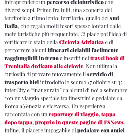
intraprendere un
percorso cicloturistico
con
diversi scopi. Primo fra tutti, una scoperta del
territorio a ritmo lento; territorio, quello del
sud
Italia
, che regala molti tesori spesso lontani dalle
mete turistiche più frequentate. Ci piace poi l’idea di
verificare lo stato della
Ciclovia Adriatica
e di
percorrere alcuni
itinerari ciclabili facilmente
raggiungibili in treno
e inseriti nel
travel book di
Trenitalia dedicato alle ciclovie
. Non ultima la
curiosità di provare nuovamente il
servizio di
trasporto bici
introdotto lo scorso 17 ottobre su 32
InterCity e “inaugurato” da alcuni di noi a settembre
con un viaggio speciale tra finestrini e pedalate da
Roma a Venezia e viceversa. Un’esperienza
raccontata con un
reportage di viaggio, tappa
dopo tappa, proprio in queste pagine di FSNews
.
Infine, il piacere impagabile di
pedalare con amici