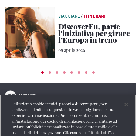
VIAGGIARE
/
ITINERARI
DiscoverEu, parte
l'iniziativa per girare
l’Europa in treno
08 aprile 2026
Utilizziamo cookie tecnici, propri o di terze parti, per
La testata online del Gruppo FS Italiane
analizzare il traffico su questo sito web e migliorare la tua
esperienza di navigazione. Puoi acconsentire, inoltre,
Social
all’installazione dei cookie di profilazione, che ci aiutano ad
inviarti pubblicità personalizzata in base al tuo profilo e alle
tue abitudini di navigazione. Cliccando su “Rifiuta tutti” o