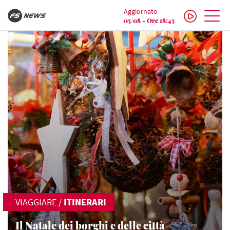
Aggiornato
05/08 - Ore 18:45
VIAGGIARE
/
ITINERARI
Il Natale dei borghi e delle città