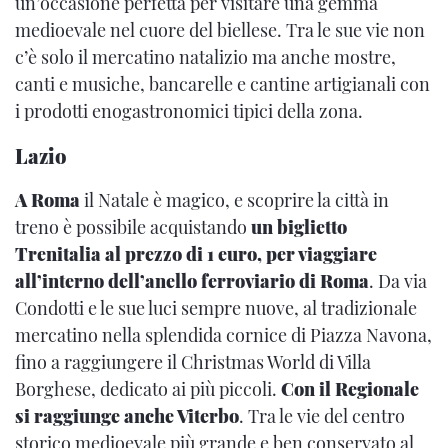
un’occasione perfetta per visitare una gemma
medioevale nel cuore del biellese. Tra le sue vie non
c’è solo il mercatino natalizio ma anche mostre,
canti e musiche, bancarelle e cantine artigianali con
i prodotti enogastronomici tipici della zona.
Lazio
A Roma
il Natale è magico, e scoprire la città in
treno è possibile acquistando
un biglietto
Trenitalia al prezzo di 1 euro, per viaggiare
all’interno dell’anello ferroviario di Roma
. Da via
Condotti e le sue luci sempre nuove, al tradizionale
mercatino nella splendida cornice di Piazza Navona,
fino a raggiungere il Christmas World di Villa
Borghese, dedicato ai più piccoli.
Con il Regionale
si raggiunge anche Viterbo
. Tra le vie del centro
storico medioevale più grande e ben conservato al