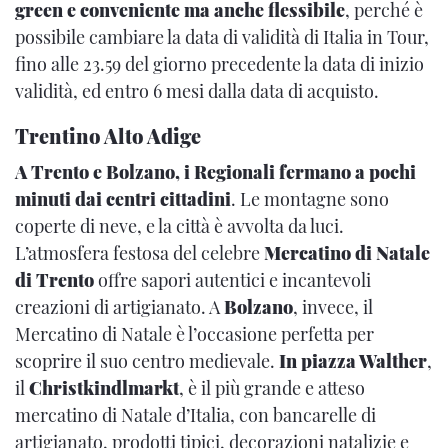
green e conveniente ma anche flessibile
, perché è
possibile cambiare la data di validità di Italia in Tour,
fino alle 23.59 del giorno precedente la data di inizio
validità, ed entro 6 mesi dalla data di acquisto.
Trentino Alto Adige
A Trento e Bolzano, i Regionali fermano a pochi
minuti dai centri cittadini
. Le montagne sono
coperte di neve, e la città è avvolta da luci.
L’atmosfera festosa del celebre
Mercatino di Natale
di Trento
offre sapori autentici e incantevoli
creazioni di artigianato. A
Bolzano
, invece, il
Mercatino di Natale è l’occasione perfetta per
scoprire il suo centro medievale.
In piazza Walther
,
il
Christkindlmarkt
, è il più grande e atteso
mercatino di Natale d’Italia, con bancarelle di
artigianato, prodotti tipici, decorazioni natalizie e