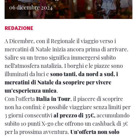
06 dicembre 2024
REDAZIONE
A Dicembre, con il Regionale il viaggio verso i
mercatini di Natale inizia ancora prima di arrivare.
Salire su un treno significa immergersi subito
nell’atmosfera natalizia. I borghi e le piazze sono
illuminati da luci e
sono tanti, da nord a sud, i
mercatini di Natale da scoprire per vivere
un’esperienza unica
.
Con l’offerta
Italia in Tour
, il piacere di scoprire
non ha confini: è possibile viaggiare senza limiti per
3 giorni consecutivi
al prezzo di 35€,
accumulando
subito 10 punti X-go che offrono un cashback di 3€
per la prossima avventura.
Un’offerta non solo