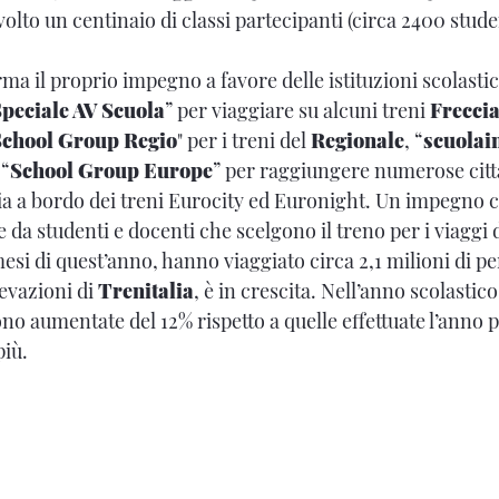
lto un centinaio di classi partecipanti (circa 2400 studen
ma il proprio impegno a favore delle istituzioni scolasti
peciale AV Scuola
” per viaggiare su alcuni treni
Frecci
School Group Regio
" per i treni del
Regionale
, “
scuolai
 “
School Group Europe
” per raggiungere numerose città
a a bordo dei treni Eurocity ed Euronight. Un impegno 
da studenti e docenti che scelgono il treno per i viaggi d
esi di quest’anno, hanno viaggiato circa 2,1 milioni di p
levazioni di
Trenitalia
, è in crescita. Nell’anno scolastico 
ono aumentate del 12% rispetto a quelle effettuate l’anno
più.