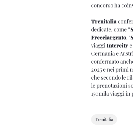
concorso ha coinvo
Trenitalia
confer
dedicate, come “
S
Frecciargento
, "
viaggi
Intercity
e
Germania e Austri
confermato anche 
2025 e nei primi m
che secondo le ri
le prenotazioni s
150mila viaggi in 
Trenitalia