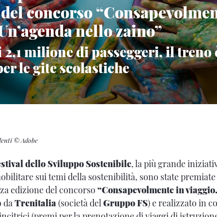
 del concorso “Consapevolmen
 Un’agenda nello zaino”
 2,1 milione di passeggeri, il treno 
per le gite scolastiche
denti © Adobe
stival dello Sviluppo Sostenibile
, la più grande iniziati
obilitare sui temi della sostenibilità, sono state premiate 
erza edizione del concorso
“Consapevolmente in viaggio.
o da
Trenitalia
(società del
Gruppo FS
) e realizzato in 
vincitrici (premi per la prenotazione di viaggi di istruzion