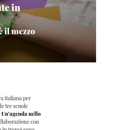
te in
è il mezzo
va italiana per
le tre scuole
 Un’agenda nello
collaborazione con
e in treno) sono