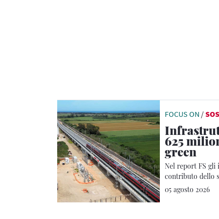
FOCUS ON
/
SOS
Infrastrut
625 milion
green
Nel report FS gli 
contributo dello s
tonnellate di CO₂
05 agosto 2026