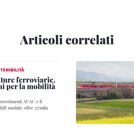
Articoli correlati
TENIBILITÀ
ture ferroviarie,
i per la mobilità
investimenti AV/AC e il
hift modale: oltre 357mila
e evitate