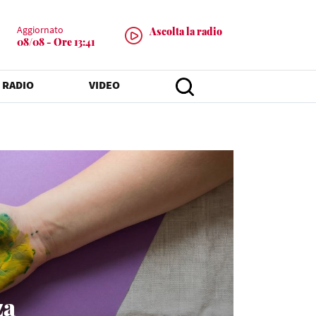
Aggiornato
Ascolta la radio
08/08 - Ore 13:41
 RADIO
VIDEO
za