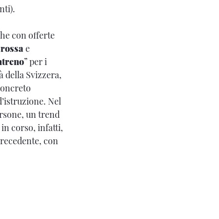
ti).
che con offerte
arossa
e
ntreno
” per i
 della Svizzera,
concreto
’istruzione. Nel
ersone, un trend
in corso, infatti,
 precedente, con