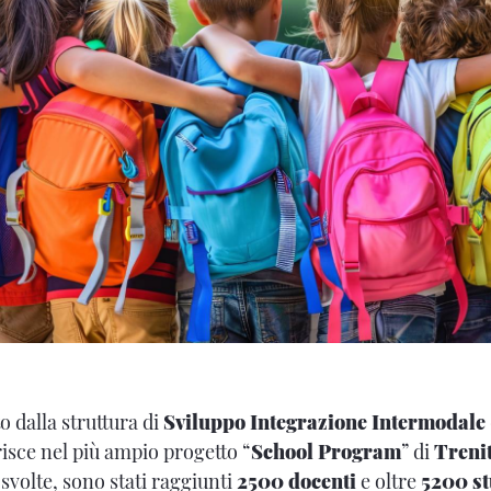
o dalla struttura di
Sviluppo Integrazione Intermodale 
erisce nel più ampio progetto “
School Program
” di
Trenit
 svolte,
sono stati raggiunti
2500 docenti
e oltre
5200 st