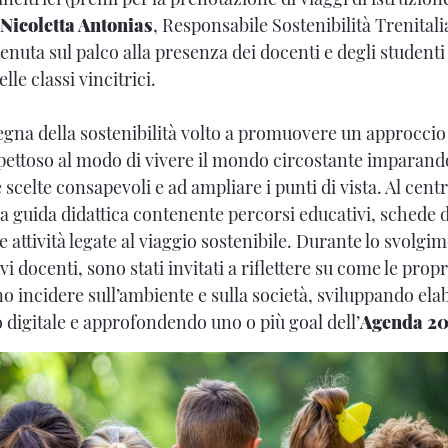
Nicoletta Antonias
, Responsabile Sostenibilità Trenitali
nuta sul palco alla presenza dei docenti e degli studenti
le classi vincitrici.
segna della sostenibilità volto a promuovere un approccio 
pettoso al modo di vivere il mondo circostante imparand
 scelte consapevoli e ad ampliare i punti di vista. Al centr
na guida didattica contenente percorsi educativi, schede d
attività legate al viaggio sostenibile. Durante lo svolgim
ivi docenti, sono stati invitati a riflettere su come le prop
 incidere sull’ambiente e sulla società, sviluppando elab
 digitale e approfondendo uno o più goal dell’
Agenda 2