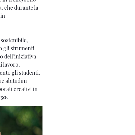
a, che durante la
 in
sostenibile,
o gli strumenti
o dell’iniziativa
i lavoro,
ento gli studenti,
rie abitudini
orati creativi in
030
.