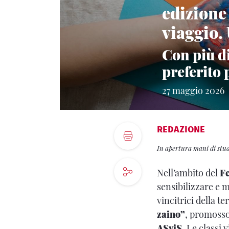
edizione
viaggio.
Con più di
preferito 
27 maggio 2026
REDAZIONE
In apertura mani di stu
Nell’ambito del
Fe
sensibilizzare e m
vincitrici della t
zaino”
, promoss
ASviS
. Le classi 