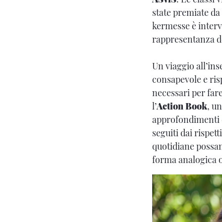
state premiate da
kermesse è interve
rappresentanza del
Un viaggio all’in
consapevole e ris
necessari per fare
l’
Action Book
, u
approfondimenti e 
seguiti dai rispett
quotidiane possano
forma analogica o