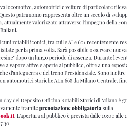
va locomotive, automotrici e vetture di particolare rileva
. Questo patrimonio rappresenta oltre un secolo di svilup
ia, attualmente valorizzato attraverso l’impegno della Fo
Italiani.
cuni rotabili iconici, tra cui le ALe 601 recentemente re
isitate per la prima volta. Sarà possibile osservare nuov
esine" dopo un lungo periodo di assenza. Durante l'eve
e a vapore attive e aperte al pubblico, oltre a una esposi
iche d’anteguerra e del treno Presidenziale. Sono inoltre
 con automotrici storiche ALn 668 da Milano Centrale, fi
n day del Deposito Officina Rotabili Storici di Milano è gr
sivamente tramite
prenotazione obbligatoria
sulla
ook.it
. L’apertura al pubblico è prevista dalle 10:00 alle
17:30.