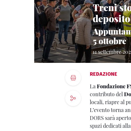
Treni sto
deposito
Appuntame
5 ottobre
11 settembre 202
REDAZIONE
La
Fondazione FS
contributo del
Do
locali, riapre al p
L’evento torna anc
DORS sarà aperto p
spazi dedicati all