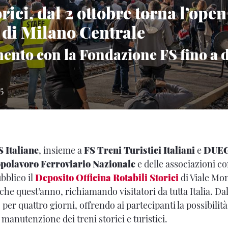
rici, dal 2 ottobre torna l’open
 di Milano Centrale
nto con la Fondazione FS fino a
5
 Italiane
, insieme a
FS Treni Turistici Italiani
e
DUEGI
polavoro Ferroviario Nazionale
e delle associazioni c
ubblico il
Deposito Officina Rotabili Storici
di Viale Mon
he quest’anno, richiamando visitatori da tutta Italia. Da
er quattro giorni, offrendo ai partecipanti la possibilità
a manutenzione dei treni storici e turistici.