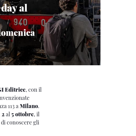
 day al
 domenica
 Editrice
, con il
onvenzionate
za 113 a
Milano
.
l
2
al
5 ottobre
, il
 di conoscere gli