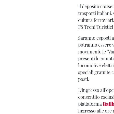
Il deposito conser
trasporti italiani
cultura ferroviar
FS Treni Turistici 
Saranno esposti al
potranno essere v
movimento le "Var
presenti locomotiv
locomotive elettr
speciali gratuite
posti.
L’ingresso all’ope
consentito esclu
piattaforma
Railb
ingresso alle ore 