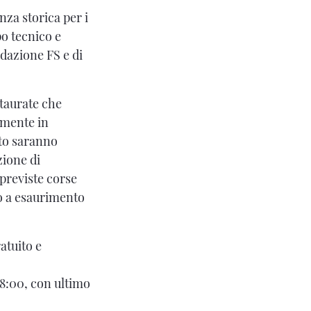
nza storica per i
po tecnico e
ndazione FS e di
staurate che
amente in
nto saranno
zione di
 previste corse
no a esaurimento
atuito e
 18:00, con ultimo