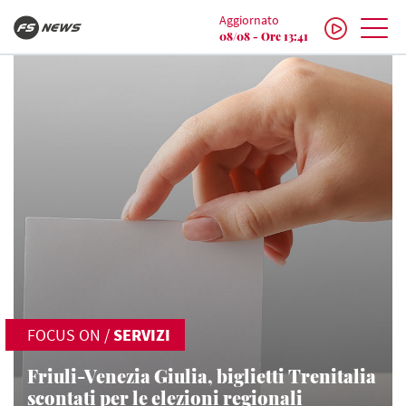
Aggiornato
08/08 - Ore 13:41
FOCUS ON
/
SERVIZI
Friuli-Venezia Giulia, biglietti Trenitalia
scontati per le elezioni regionali