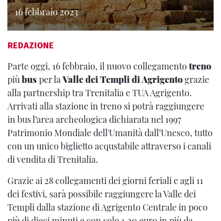
16 febbraio 2023
REDAZIONE
Parte oggi, 16 febbraio, il nuovo collegamento
treno
più
bus
per la
Valle dei Templi di Agrigento
grazie
alla partnership tra Trenitalia e TUA Agrigento.
Arrivati alla stazione in treno si potrà raggiungere
in bus l’area archeologica dichiarata nel 1997
Patrimonio Mondiale dell'Umanità dall’Unesco, tutto
con un unico biglietto acqustabile attraverso i canali
di vendita di Trenitalia.
Grazie ai 28 collegamenti dei giorni feriali e agli 11
dei festivi, sarà possibile raggiungere la Valle dei
Templi dalla stazione di Agrigento Centrale in poco
più di dieci minuti e con solo 1,20 euro in più da