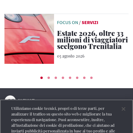
FOCUS ON
/
SERVIZI
Estate 2026, oltre 33
milioni di viaggiatori
scelgono Trenitalia
03 agosto 2026
Utilizziamo cookie tecnici, propri o di terze parti, per
La testata online del Gruppo FS Italiane
analizzare il traffico su questo sito web e migliorare la tua
esperienza di navigazione. Puoi acconsentire, inoltre,
Social
all’installazione dei cookie di profilazione, che ci aiutano ad
inviarti pubblicità personalizzata in base al tuo profilo e alle