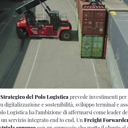
Strategico del Polo Logistica
prevede investimenti per
 su digitalizzazione e sostenibilità, sviluppo terminal e as
olo Logistica ha l’ambizione di affermarsi come leader del
 un servizio integrato end to end. Un
Freight Forwarder
striale europeo
con un approccio che metta il cliente al 