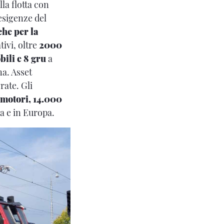
la flotta con
 esigenze del
che per la
tivi, oltre
2000
bili e 8 gru
a
na. Asset
rate. Gli
motori, 14.000
lia e in Europa.