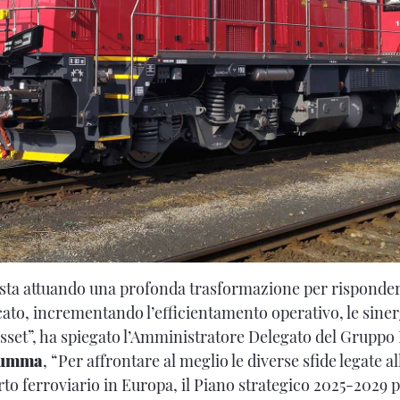
a sta attuando una profonda trasformazione per risponder
ato, incrementando l’efficientamento operativo, le siner
asset”, ha spiegato l’Amministratore Delegato del Gruppo
rumma
, “Per affrontare al meglio le diverse sfide legate a
rto ferroviario in Europa, il Piano strategico 2025-2029 p