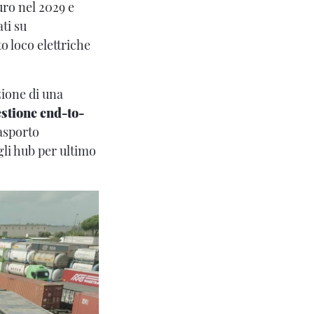
uro nel 2029 e
ti su
to loco elettriche
zione di una
estione end-to-
asporto
gli hub per ultimo