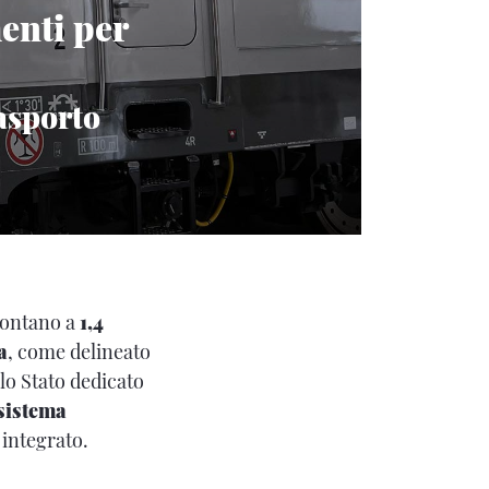
enti per
asporto
ontano a
1,4
a
, come delineato
llo Stato dedicato
sistema
 integrato.