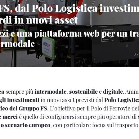
S, dal Polo Logistica investim
rdi in nuovi asset
zi e una piattaforma web per un tr
ermodale
ca
sempre più
intermodale
,
sostenibile
e
digitale
. Amm
gli investimenti
in nuovi asset previsti dal
Polo Logistic
gico del Gruppo FS
. L’obiettivo per il Polo di Ferrovie de
e merci
è quello di configurarsi sempre più operatore di
lo scenario europeo
, con particolare focus sul trasporto