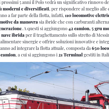
i prossimi 5 anni il Polo vedrà un significativo rinnovo del
 moderni e diversificati
, per rispondere al meglio alle
o a far parte della flotta, infatti,
110 locomotive elettri
omotive da manovra
sia ibride che con carburanti alterna
generazione
. A questi si aggiungono
42 camion, 5 gru mo
 nave ibrida
per il traghettamento sullo stretto di Messi
limentare sinergie e offrire soluzioni innovative e integ
anno ad integrare la flotta attuale, composta da
650 loco
0 camion
, a cui si aggiungono i
21 Terminal
gestiti in Ita