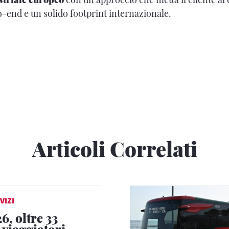
o-end e un solido footprint internazionale.
Articoli Correlati
VIZI
6, oltre 33
 viaggiatori