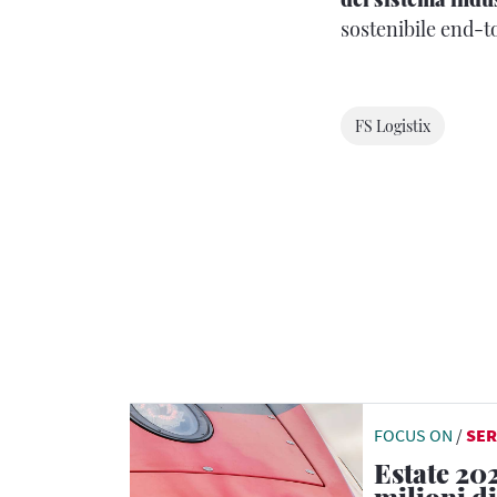
sostenibile end-t
FS Logistix
FOCUS ON
/
SER
Estate 202
milioni di