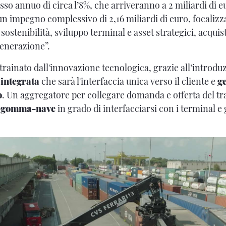
sso annuo di circa l’8%, che arriveranno a 2 miliardi di e
un impegno complessivo di 2,16 miliardi di euro, focalizza
 sostenibilità, sviluppo terminal e asset strategici, acquis
generazione”.
trainato dall'innovazione tecnologica, grazie all’introdu
integrata
che sarà l'interfaccia unica verso il cliente e
g
o
. Un aggregatore per collegare domanda e offerta del tr
-gomma-nave
in grado di interfacciarsi con i terminal e 