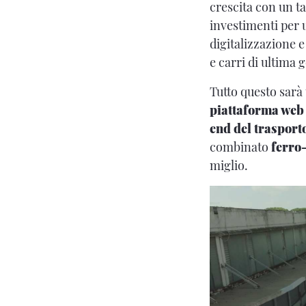
crescita con un ta
investimenti per 
digitalizzazione e
e carri di ultima 
Tutto questo sarà 
piattaforma web
end del trasport
combinato
ferro
miglio.