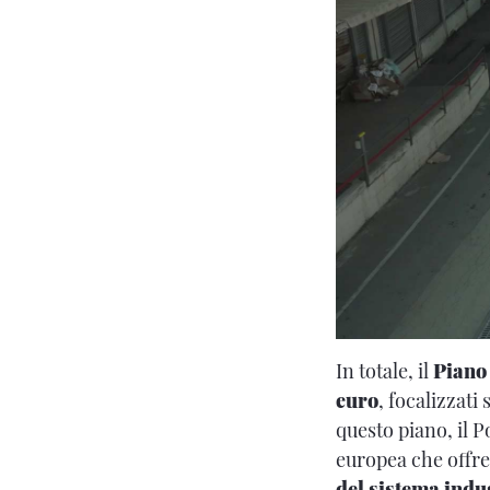
In totale, il
Piano 
euro
, focalizzati
questo piano, il P
europea che offre
del sistema indu