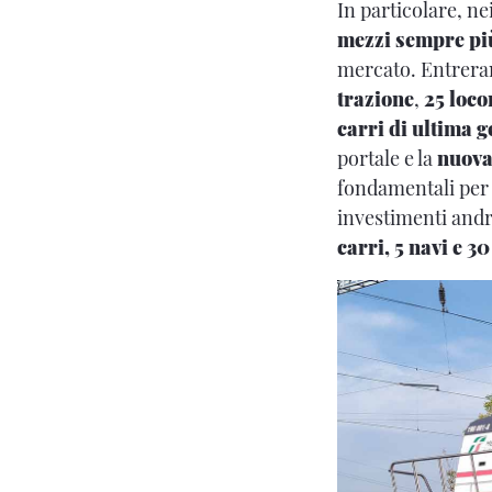
In particolare, ne
mezzi sempre più
mercato. Entrerann
trazione
,
25 loc
carri di ultima 
portale e la
nuova
fondamentali per a
investimenti andr
carri, 5 navi e 3