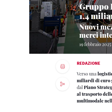
Gruppo F
1,4 milia
Nuovi mez
merci int
19 febbraio 2025
REDAZIONE
Verso una
logisti
miliardi di euro 
dal
Piano Strate
al trasporto dell
multimodale nel