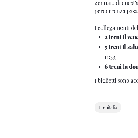
gennaio di quest’
percorrenza passa
I collegamenti de
2 treni il ven
5 treni il sa
11:33)
6 treni la d
I biglietti sono ac
Trenitalia