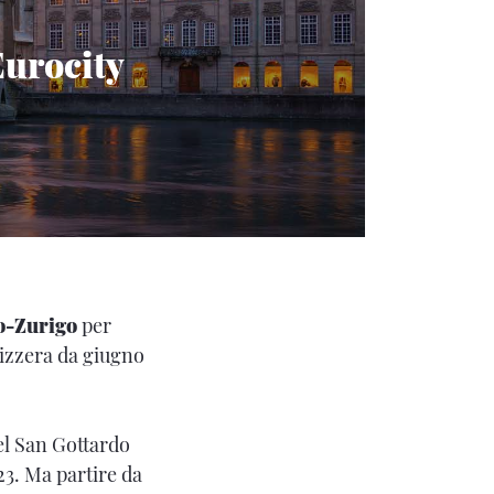
Eurocity
o-Zurigo
per
izzera da giugno
del San Gottardo
3. Ma partire da