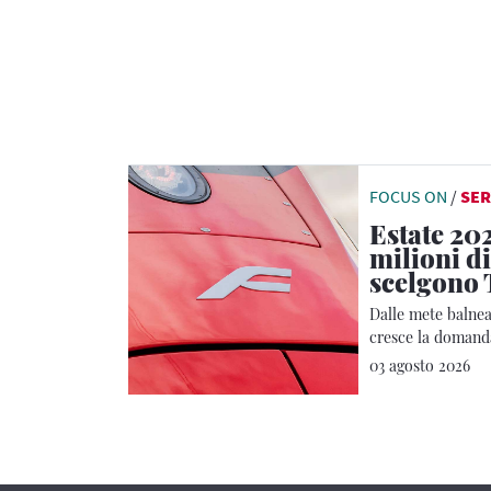
FOCUS ON
/
SER
Estate 202
milioni di
scelgono 
Dalle mete balnear
cresce la domanda
Regionale
03 agosto 2026