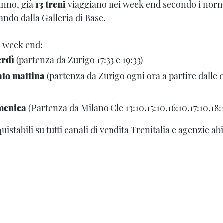
anno, già
13 treni
viaggiano nei week end secondo i norm
ndo dalla Galleria di Base.
l week end:
erdì
(partenza da Zurigo 17:33 e 19:33)
bato mattina
(partenza da Zurigo ogni ora a partire dalle 07
omenica
(Partenza da Milano Cle 13:10,15:10,16:10,17:10,18:
quistabili su tutti canali di vendita Trenitalia e agenzie abi