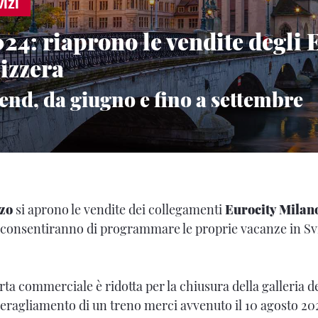
IZI
024: riaprono le vendite degli 
vizzera
end, da giugno e fino a settembre
zo
si aprono le vendite dei collegamenti
Eurocity Milan
consentiranno di programmare le proprie vacanze in Sv
rta commerciale è ridotta per la chiusura della galleria 
eragliamento di un treno merci avvenuto il 10 agosto 202