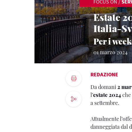
FOCUS ON
/
SERV
Estate 2
Italia-S
Per i week
01 marzo 2024
REDAZIONE
Da domani
2 mar
l’
estate 2024
che 
a settembre.
Attualmente l’offe
danneggiata dal d