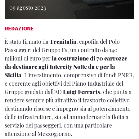
09 agosto 2023
REDAZIONE
È stato firmato da
Trenitalia
, capofila del Polo
Passeggeri del Gruppo Fs, un contratto da 140
milioni di euro per
la costruzione di 70 carrozze
da destinare agli Intercity Notte da e per la
Sicilia
. L'investimento, comprensivo di fondi PNRR,
è coerente agli obiettivi del Piano Industriale del
Gruppo guidato dall'AD
Luigi Ferraris
, che punta a
rendere sempre più attrattivo il trasporto collettivo
destinando risorse e impegno sia al potenziamento
delle infrastrutture, sia ad ammodernare la flotta a
servizio dei passeggeri, con una particolare
attenzione al Mezzogiorno.