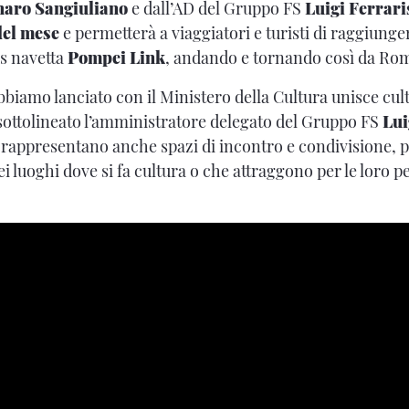
aro Sangiuliano
e dall’AD del Gruppo FS
Luigi Ferrari
del mese
e permetterà a viaggiatori e turisti di raggiunger
us navetta
Pompei Link
, andando e tornando così da Rom
bbiamo lanciato con il Ministero della Cultura unisce cul
sottolineato l’amministratore delegato del Gruppo FS
Lui
he rappresentano anche spazi di incontro e condivisione,
i luoghi dove si fa cultura o che attraggono per le loro p