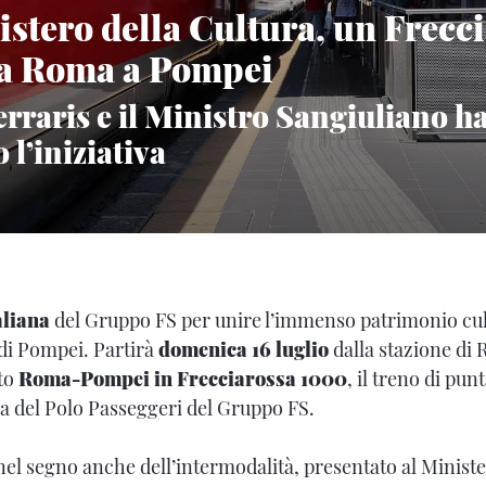
istero della Cultura, un Frecc
da Roma a Pompei
erraris e il Ministro Sangiuliano 
 l’iniziativa
aliana
del Gruppo FS per unire l’immenso patrimonio cult
di Pompei. Partirà
domenica 16 luglio
dalla stazione di 
tto
Roma-Pompei in
Frecciarossa
1000
, il treno di punt
ila del Polo Passeggeri del Gruppo FS.
 nel segno anche dell’intermodalità, presentato al Ministe