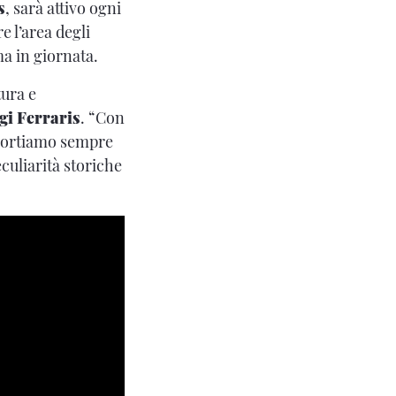
s
, sarà attivo ogni
e l’area degli
a in giornata.
tura e
gi Ferraris
. “Con
 portiamo sempre
eculiarità storiche