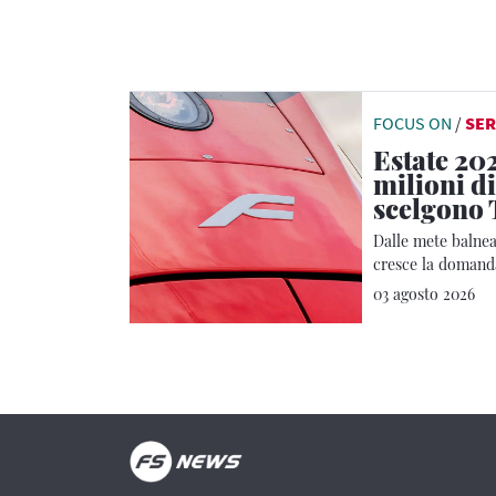
FOCUS ON
/
SER
Estate 202
milioni di
scelgono 
Dalle mete balnear
cresce la domanda
Regionale
03 agosto 2026