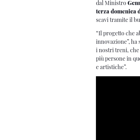
dal Ministro
Genn
terza domenica 
scavi tramite il b
“Il progetto che a
innovazione”, ha 
i nostri treni, c
più persone in que
e artistiche”.