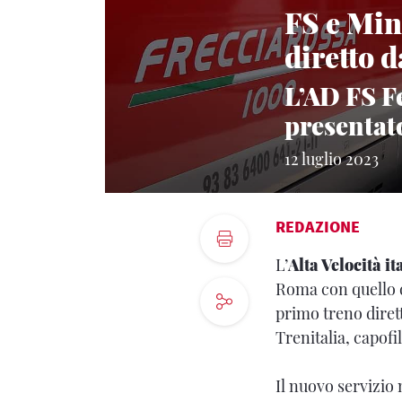
FS e Min
diretto 
L’AD FS F
presentato
12 luglio 2023
REDAZIONE
L’
Alta Velocità it
Roma con quello 
primo treno dire
Trenitalia, capof
Il nuovo servizio