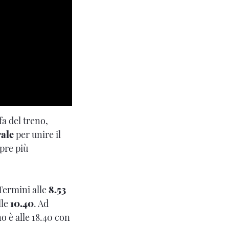
a del treno,
rale
per unire il
pre più
 Termini alle
8.53
lle
10.40
. Ad
no è alle 18.40 con