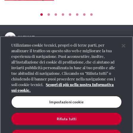
Utilizziamo cookie tecnici, propri o di terze parti, per
La testata online del Gruppo FS Italiane
analizzare il traffico su questo sito web e migliorare la tua
esperienza di navigazione. Puoi acconsentire, inoltre,
Social
all’installazione dei cookie di profilazione, che ci aiutano ad
inviarti pubblicità personalizzata in base al tuo profilo e alle
tue abitudini di navigazione. Cliccando su “Rifiuta tutti” o
chiudendo il banner puoi procedere nella navigazione con i
soli cookie tecnici.
Scopri di più nella nostra Informativa
Se vuoi contattarci o avere altre informazioni
sui cookie.
CONTATTI
Impostazioni cookie
Rifiuta tutti
Registrazione Tribunale di Roma n° 204/2009
|
Aut. SIAE 1312/I/1382-Lic.
Società Consortile Fonografici 577/08
|
© Gruppo FS Italiane 2020
|
Mappa del