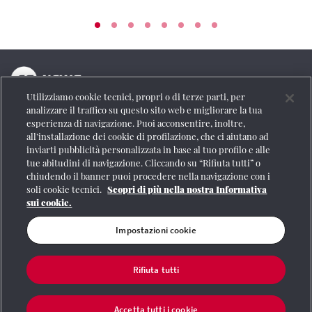
Utilizziamo cookie tecnici, propri o di terze parti, per
La testata online del Gruppo FS Italiane
analizzare il traffico su questo sito web e migliorare la tua
esperienza di navigazione. Puoi acconsentire, inoltre,
Social
all’installazione dei cookie di profilazione, che ci aiutano ad
inviarti pubblicità personalizzata in base al tuo profilo e alle
tue abitudini di navigazione. Cliccando su “Rifiuta tutti” o
chiudendo il banner puoi procedere nella navigazione con i
soli cookie tecnici.
Scopri di più nella nostra Informativa
Se vuoi contattarci o avere altre informazioni
sui cookie.
CONTATTI
Impostazioni cookie
Rifiuta tutti
Registrazione Tribunale di Roma n° 204/2009
|
Aut. SIAE 1312/I/1382-Lic.
Società Consortile Fonografici 577/08
|
© Gruppo FS Italiane 2020
|
Mappa del
sito
|
Termini e condizioni
|
Credits
|
Protezione dei dati personali
|
Partita
Accetta tutti i cookie