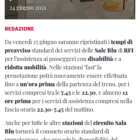
24 giugno 2021
REDAZIONE
Da venerdì 25 giugno saranno ripristinati i
tempi di
preavviso
standard dei servizi delle
Sale Blu
di
RFI
per l’assistenza ai passeggeri con
disabilità
e a
ridotta mobilità
. Nelle stazioni "fast" la
prenotazione potrà nuovamente essere effettuata
fino a
un’ora prima
della partenza del treno, per i
servizi compresi tra le
7.45
e le
22.30
, e almeno
12
ore prima
per i servizi di assistenza compresi nella
fascia oraria
22.30
-
7.45
del mattino.
Anche per tutte le altre
stazioni
del
circuito Sala
Blu
tornerà il consueto orario standard di
prenotazione, che prevede la disponibilità del