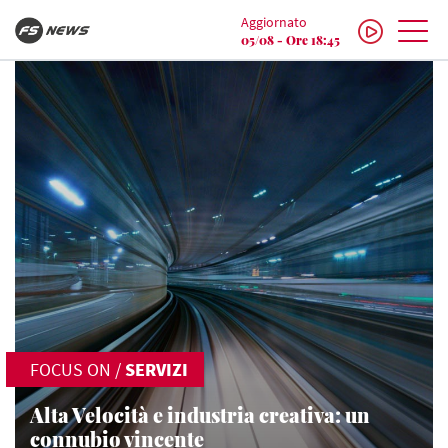
Aggiornato
05/08 - Ore 18:45
FOCUS ON
/
SERVIZI
Alta Velocità e industria creativa: un
connubio vincente