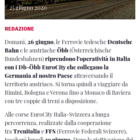
25 giugno 2020
REDAZIONE
Domani,
26 giugno
, le Ferrovie tedesche
Deutsche
Bahn
e le austriache
Öbb
(Österreichische
Bundesbahnen)
riprendono l'operatività in Italia
con i Db-Öbb EuroCity che collegano la
Germania al nostro Paese
attraversando il
territorio austriaco. Si torna quindi a viaggiare da
Rimini, Bologna e Verona fino a Monaco di Baviera
con tre coppie di treni a disposizione.
Alle corse EuroCity Italia-Svizzera a lunga
percorrenza, realizzate dalla cooperazione
tra
Trenitalia
e
FFS
(Ferrovie Federali Svizzere),
toccherà lunedì
29 giugno
. Dopo la riattivazione dei