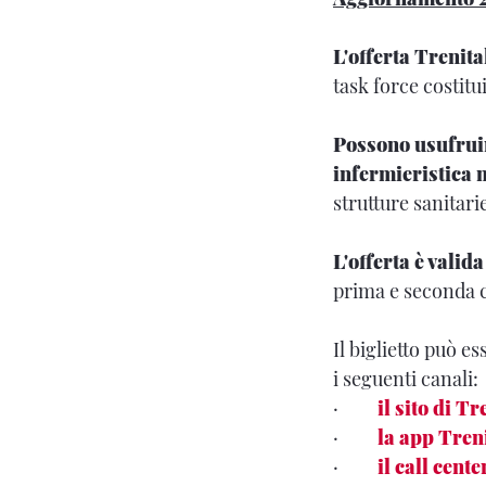
L'offerta Trenit
task force costitu
Possono usufruirn
infermieristica 
strutture sanitari
L'offerta è valida
prima e seconda cl
Il biglietto può e
i seguenti canali:
·
il sito di Tr
·
la app Tren
·
il call cent