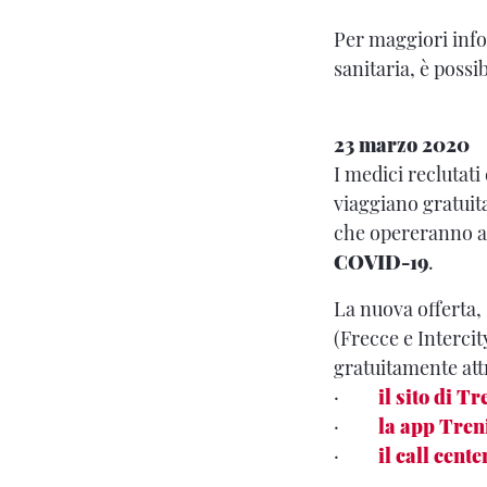
Per maggiori info
sanitaria, è possib
23 marzo 2020
I medici reclutati
viaggiano gratuit
che opereranno a 
COVID-19
.
La nuova offerta, 
(Frecce e Intercity
gratuitamente att
·
il sito di Tr
·
la app Tren
·
il call cent