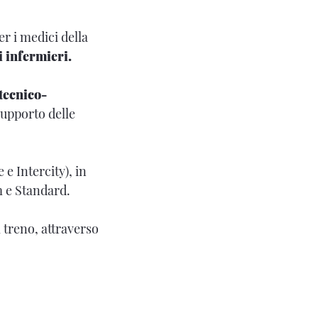
er i medici della
i infermieri.
 tecnico-
 supporto delle
 e Intercity), in
m e Standard.
l treno, attraverso