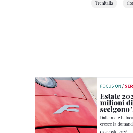
Trenitalia
Co
FOCUS ON
/
SER
Estate 202
milioni di
scelgono 
Dalle mete balnear
cresce la domanda
Regionale
03 agosto 2026