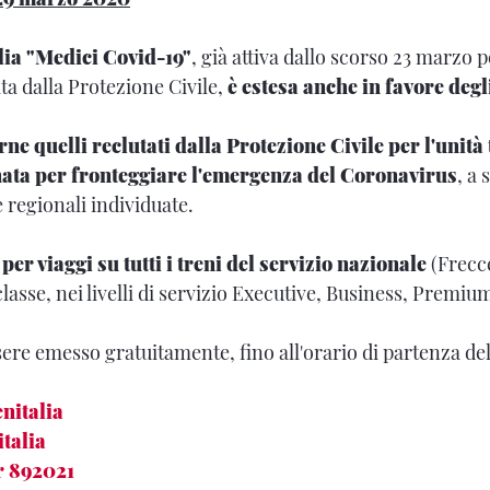
alia "Medici Covid-19"
, già attiva dallo scorso 23 marzo p
ita dalla Protezione Civile,
è estesa anche in favore degl
e quelli reclutati dalla Protezione Civile per l'unità
nata per fronteggiare l'emergenza del Coronavirus
, a
e regionali individuate.
 per viaggi su tutti i treni del servizio nazionale
(Frecce
asse, nei livelli di servizio Executive, Business, Premiu
ssere emesso gratuitamente, fino all'orario di partenza de
enitalia
italia
er 892021