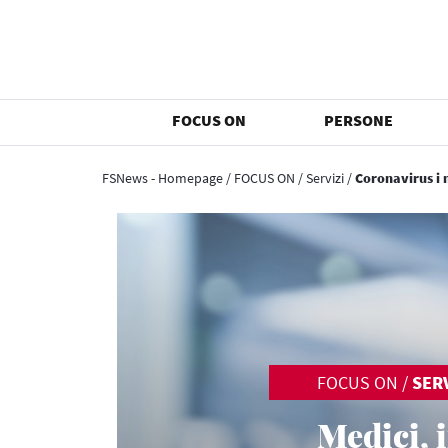
FOCUS ON
PERSONE
FSNews - Homepage
/
FOCUS ON
/
Servizi
/
Coronavirus i m
FOCUS ON
/
SERV
Medici, i