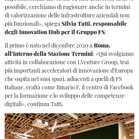
possibile, cerchiamo di ragionare anche in termini
di valorizzazione delle infrastrutture aziendali non
più funzionali», spiega
Silvia Tatti, responsabile
degli Innovation Hub per il Gruppo FS
.
Il primo è nato nel dicembre 2020 a
Roma,
all’interno della Stazione Termini
: «Qui svolgiamo
attività in collaborazione con LVenture Group, trai
più importanti acceleratori di innovazione d’Europa
che ospita nei suoi spazi, adiacenti a quelli di FS
Italiane, realtà come Binario F, il centro di Facebook
per la formazione e lo sviluppo delle competenze
digitali», continua Tatti.