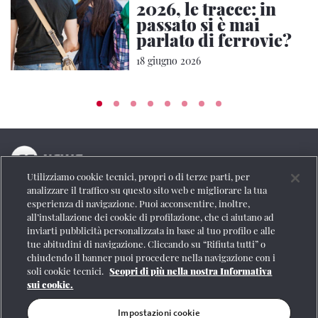
2026, le tracce: in
passato si è mai
parlato di ferrovie?
18 giugno 2026
Utilizziamo cookie tecnici, propri o di terze parti, per
La testata online del Gruppo FS Italiane
analizzare il traffico su questo sito web e migliorare la tua
esperienza di navigazione. Puoi acconsentire, inoltre,
Social
all’installazione dei cookie di profilazione, che ci aiutano ad
inviarti pubblicità personalizzata in base al tuo profilo e alle
tue abitudini di navigazione. Cliccando su “Rifiuta tutti” o
chiudendo il banner puoi procedere nella navigazione con i
soli cookie tecnici.
Scopri di più nella nostra Informativa
Se vuoi contattarci o avere altre informazioni
sui cookie.
CONTATTI
Impostazioni cookie